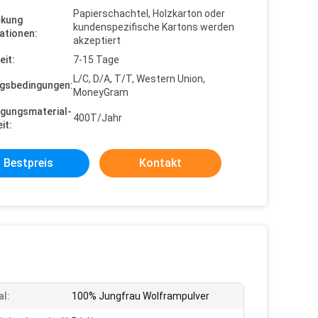
Papierschachtel, Holzkarton oder
ckung
kundenspezifische Kartons werden
ationen:
akzeptiert
eit:
7-15 Tage
L/C, D/A, T/T, Western Union,
gsbedingungen:
MoneyGram
gungsmaterial-
400T/Jahr
it:
Bestpreis
Kontakt
al:
100% Jungfrau Wolframpulver