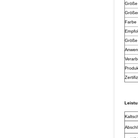
Größe
Größen
Farbe
Empfo
Größe
Anwen
Verarb
Produ
Zertifi
Leistu
Kaltsc
Absch