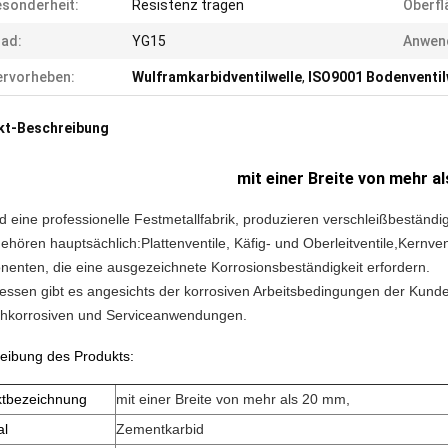
sonderheit:
Resistenz tragen
Oberfl
ad:
YG15
Anwen
rvorheben:
Wulframkarbidventilwelle
,
ISO9001 Bodenventil
kt-Beschreibung
mit einer Breite von mehr a
d eine professionelle Festmetallfabrik, produzieren verschleißbeständige
ehören hauptsächlich:Plattenventile, Käfig- und Oberleitventile,Kernven
enten, die eine ausgezeichnete Korrosionsbeständigkeit erfordern.
essen gibt es angesichts der korrosiven Arbeitsbedingungen der Kunde
chkorrosiven und Serviceanwendungen.
eibung des Produkts:
ktbezeichnung
mit einer Breite von mehr als 20 mm,
al
Zementkarbid