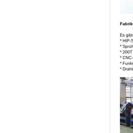
Fabrik
Es gib
* HIP-
* Sprü
* 200T
* CNC-
* Funk
* Drah