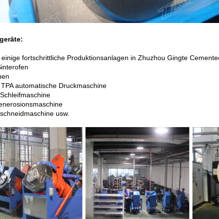
geräte:
t einige fortschrittliche Produktionsanlagen in Zhuzhou Gingte Cemente
Sinterofen
hen
 TPA automatische Druckmaschine
Schleifmaschine
enerosionsmaschine
tschneidmaschine usw.