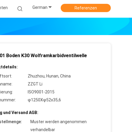
German
hten
Referenzen
01 Boden K30 Wolframkarbidventilwelle
tdetails:
ftsort:
Zhuzhou, Hunan, China
nname:
ZZGT Li
zierung:
ISO9001-2015
lnummer:
φ1250Xφ52x35,6
g und Versand AGB:
stellmenge:
Muster werden angenommen
verhandelbar