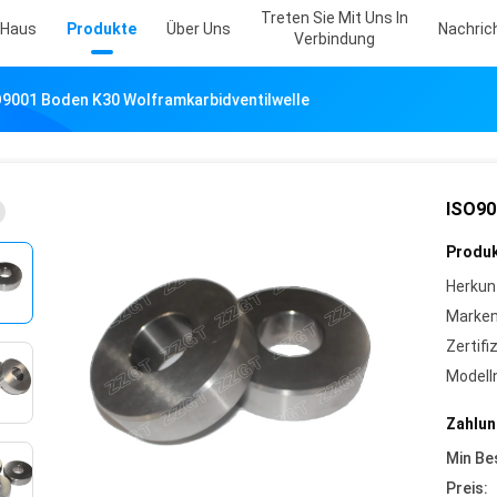
Treten Sie Mit Uns In
Haus
Produkte
Über Uns
Nachric
Verbindung
O9001 Boden K30 Wolframkarbidventilwelle
ISO90
Produk
Herkun
Marke
Zertifi
Model
Zahlun
Min Be
Preis: