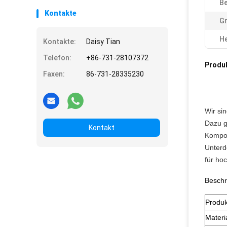
Be
Kontakte
Gr
He
Kontakte:
Daisy Tian
Telefon:
+86-731-28107372
Produ
Faxen:
86-731-28335230
Wir sin
Dazu g
Kontakt
Kompon
Unterd
für ho
Beschr
Produ
Materi