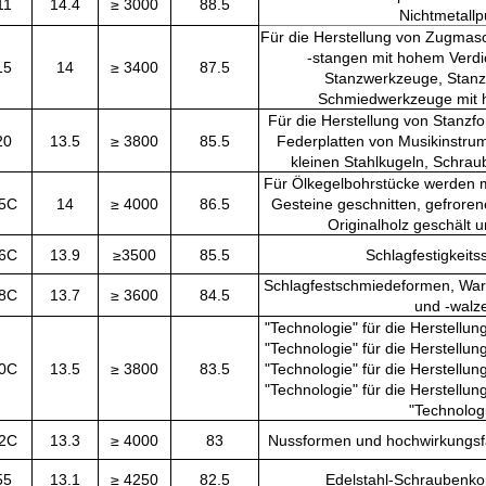
11
14.4
≥ 3000
88.5
Nichtmetallp
Für die Herstellung von Zugmasc
-stangen mit hohem Verdi
15
14
≥ 3400
87.5
Stanzwerkzeuge, Stan
Schmiedwerkzeuge mit h
Für die Herstellung von Stanzfo
20
13.5
≥ 3800
85.5
Federplatten von Musikinstrum
kleinen Stahlkugeln, Schra
Für Ölkegelbohrstücke werden m
5C
14
≥ 4000
86.5
Gesteine geschnitten, gefrore
Originalholz geschält u
6C
13.9
≥3500
85.5
Schlagfestigkeit
Schlagfestschmiedeformen, Wa
8C
13.7
≥ 3600
84.5
und -walz
"Technologie" für die Herstellun
"Technologie" für die Herstellun
0C
13.5
≥ 3800
83.5
"Technologie" für die Herstellun
"Technologie" für die Herstellun
"Technologi
2C
13.3
≥ 4000
83
Nussformen und hochwirkungsf
55
13.1
≥ 4250
82.5
Edelstahl-Schraubenko