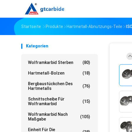
Startseite
Produkte
Hartmetall-Abnutzungs-Teile
IS
Kategorien
Wolframkarbid Sterben
(80)
Hartmetall-Bolzen
(18)
Bergbaustückchen Des
(76)
Hartmetalls
Schnittscheibe Für
(15)
Wolframkarbid
Wolframkarbid Nach
(105)
Maßgabe
Einheit Für Die