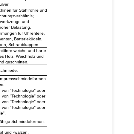
ulver
hinen für Stahlrohre und
chtungsverhältnis;
zwerkzeuge und
oher Belastung.
rmungen für Uhrenteile,
enten, Batteriekügeln,
uben, Schraubkappen
ittlere weiche und harte
nes Holz, Weichholz und
nd geschnitten.
sschmiede.
rmpressschmiedeformen
en.
g von "Technologie" oder
g von "Technologie" oder
g von "Technologie" oder
g von "Technologie" oder
e".
ähige Schmiedeformen.
pf und -walzen.