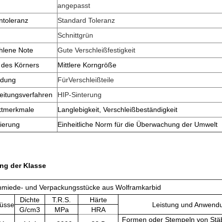
angepasst
toleranz
Standard Toleranz
Schnittgrün
hlene Note
Gute Verschleißfestigkeit
 des Körners
Mittlere Korngröße
dung
Für
Verschleißteile
eitungsverfahren
HIP-Sinterung
ktmerkmale
Langlebigkeit, Verschleißbeständigkeit
zierung
Einheitliche Norm für die Überwachung der Umwelt
ng der Klasse
hmiede- und Verpackungsstücke aus Wolframkarbid
Dichte
T.R.S.
Härte
lüsse
Leistung und Anwend
G/cm3
MPa
HRA
Formen oder Stempeln von Stäb