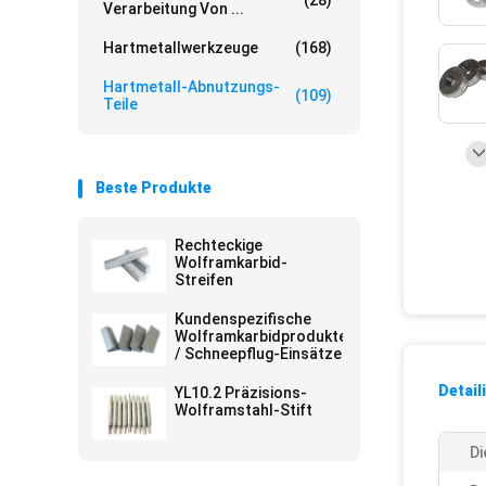
(28)
Verarbeitung Von ...
Hartmetallwerkzeuge
(168)
Hartmetall-Abnutzungs-
(109)
Teile
Beste Produkte
Rechteckige
Wolframkarbid-
Streifen
Kundenspezifische
Wolframkarbidprodukte
/ Schneepflug-Einsätze
Detail
YL10.2 Präzisions-
Wolframstahl-Stift
Di