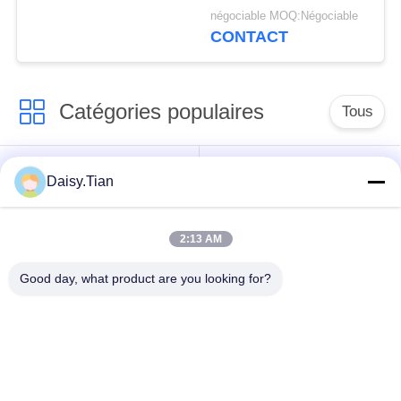
tungstène poli Yl10.2
négociable MOQ:Négociable
0,7um OD3.9 * 30mm
CONTACT
10% Co pour couteau à
graver
Catégories populaires
Tous
Matrice de carbure
Goujons de carbure
Daisy.Tian
de tungstène
de tungstène
2:13 AM
Peu de extraction de
Disque de coupe au
carbure de tungstène
carbure de tungstène
Good day, what product are you looking for?
Carbure de tungstène
Nozle à carbure de
sur mesure
tungstène
outils au carbure de
Pièces d'usage de