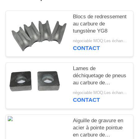
PLAN
DU
Blocs de redressement
SITE
au carbure de
tungstène YG8
POLITIQUE
négociable MOQ:Les échantillons sont acceptés
CONTACT
DE
CONFIDENTIALITÉ
Lames de
déchiquetage de pneus
au carbure de
tungstène avec une
négociable MOQ:Les échantillons sont acceptés
bonne résistance à
CONTACT
l'usure
Aiguille de gravure en
acier à pointe pointue
en carbure de