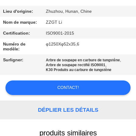
CONTRÔLE
Lieu d'origine:
Zhuzhou, Hunan, Chine
DE
Nom de marque:
ZZGT Li
QUALITÉ
Certification:
ISO9001-2015
Numéro de
φ1250Xφ52x35,6
modèle:
CONTACTEZ-
NOUS
Surligner:
,
Arbre de soupape en carbure de tungstène
,
Arbre de soupape rectifié ISO9001
K30 Produits au carbure de tungstène
NOUVELLES
CONTACT!
DEMANDEZ
UNE
DÉPLIER LES DÉTAILS
CITATION
produits similaires