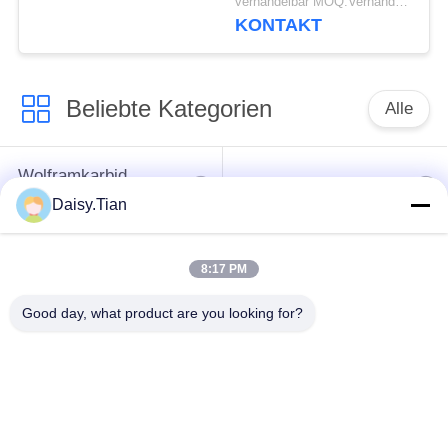
verhandelbar MOQ:Verhandelbar
spitzer Spitze,
KONTAKT
Stahlgravurnadel für
Gravurmesser
Beliebte Kategorien
Alle
Wolframkarbid
Hartmetall-Bolzen
sterben
Daisy.Tian
Bergbaustückchen
Schnittscheibe für
8:17 PM
des Hartmetalls
Wolframkarbid
Good day, what product are you looking for?
Einheit für die
Verarbeitung von
Wolframkarbid nach
Elektrofahrzeugen mit
Maßgabe
einer Leistung von
mehr als 50 kW