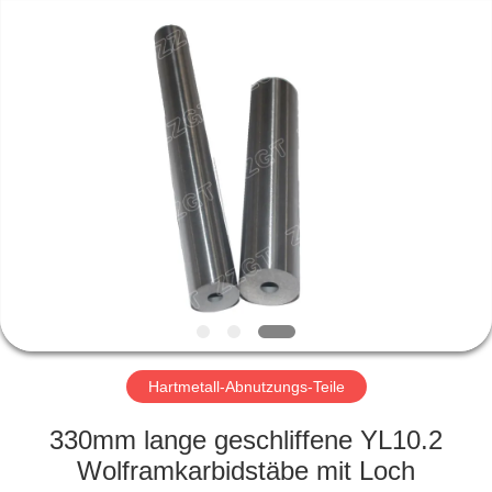
Gingte
Cemented
Carbide
Co.,LTD.
All
Rights
Reserved.
HAUS
PRODUKTE
ÜBER
UNS
FABRIK-
AUSFLUG
Hartmetall-Abnutzungs-Teile
330mm lange geschliffene YL10.2
QUALITÄTSKONTROLLE
Wolframkarbidstäbe mit Loch