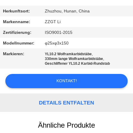
TRETEN
Herkunftsort:
Zhuzhou, Hunan, China
SIE
Markenname:
ZZGT Li
MIT
Zertifizierung:
ISO9001-2015
UNS
Modellnummer:
φ25xφ3x150
IN
Markieren:
,
YL10.2 Wolframkarbidstäbe
VERBINDUNG
,
330mm lange Wolframkarbidstäbe
Geschliffener YL10.2 Karbid-Rundstab
NACHRICHTEN
KONTAKT!
FORDERN
DETAILS ENTFALTEN
SIE EIN
ZITAT
Ähnliche Produkte