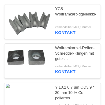
SITEMAP
YG8
Wolframkarbidgelenkblöcke
DATENSCHUTZRICHTLINIE
verhandelbar MOQ:Muster werden angenommen
KONTAKT
Wolframkarbid-Reifen-
Schredder-Klingen mit
guter
Verschleißfestigkeit
verhandelbar MOQ:Muster werden angenommen
KONTAKT
Yl10,2 0,7 um OD3,9 *
30 mm 10 % Co
poliertes
Wolframkarbid mit