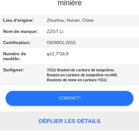
minière
CONTRÔLE
Lieu d'origine:
Zhuzhou, Hunan, Chine
DE
QUALITÉ
Nom de marque:
ZZGT Li
Certification:
ISO9001-2015
CONTACTEZ-
Numéro de
φ12,7*16,8
modèle:
NOUS
Surligner:
,
YG11 Bouton de carbure de tungstène
,
Bouton en carbure de tungstène rectifié
NOUVELLES
Boutons de mine en carbure YG11
CONTACT!
DEMANDEZ
UNE
CITATION
DÉPLIER LES DÉTAILS