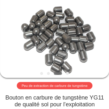
2026
Zhuzhou
Gingte
Cemented
Carbide
Co.,LTD.
All
Rights
MAISON
Reserved.
PRODUITS
AU
SUJET
DE
NOUS
Peu de extraction de carbure de tungstène
VISITE
Bouton en carbure de tungstène YG11
D'USINE
de qualité sol pour l'exploitation