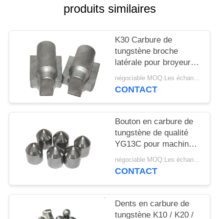
PLAN
produits similaires
DU
SITE
K30 Carbure de
tungstène broche
latérale pour broyeur
POLITIQUE
de minerai HPGR
négociable MOQ:Les échantillons sont acceptés
DE
CONTACT
CONFIDENTIALITÉ
Bouton en carbure de
tungstène de qualité
YG13C pour machine
d'extraction de charbon
négociable MOQ:Les échantillons sont acceptés
à dents tronquées
CONTACT
Dents en carbure de
tungstène K10 / K20 /