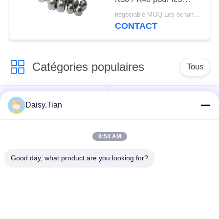
forets de forage minier
négociable MOQ:Les échantillons sont acceptés
/ de puits d'eau / de
CONTACT
forage pétrolier
Catégories populaires
Tous
Matrice de carbure
Goujons de carbure
Daisy.Tian
de tungstène
de tungstène
8:54 AM
Peu de extraction de
Disque de coupe au
carbure de tungstène
carbure de tungstène
Good day, what product are you looking for?
Carbure de tungstène
Nozle à carbure de
sur mesure
tungstène