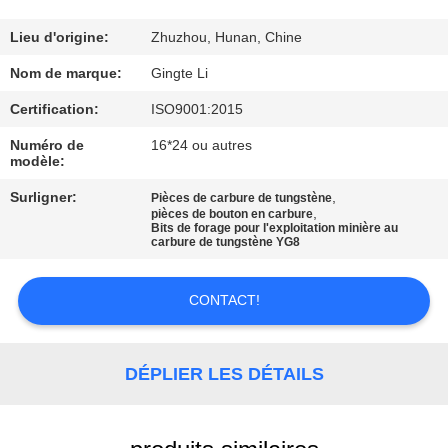
CONTRÔLE
Lieu d'origine:
Zhuzhou, Hunan, Chine
DE
Nom de marque:
Gingte Li
QUALITÉ
Certification:
ISO9001:2015
Numéro de
16*24 ou autres
modèle:
CONTACTEZ-
NOUS
Surligner:
,
Pièces de carbure de tungstène
,
pièces de bouton en carbure
Bits de forage pour l'exploitation minière au
carbure de tungstène YG8
NOUVELLES
CONTACT!
DEMANDEZ
UNE
DÉPLIER LES DÉTAILS
CITATION