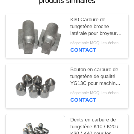
produits similaires
PLAN
DU
K30 Carbure de
SITE
tungstène broche
latérale pour broyeur
POLITIQUE
de minerai HPGR
négociable MOQ:Les échantillons sont acceptés
DE
CONTACT
CONFIDENTIALITÉ
Bouton en carbure de
tungstène de qualité
YG13C pour machine
d'extraction de charbon
négociable MOQ:Les échantillons sont acceptés
à dents tronquées
CONTACT
Dents en carbure de
tungstène K10 / K20 /
K30 / K40 pour les