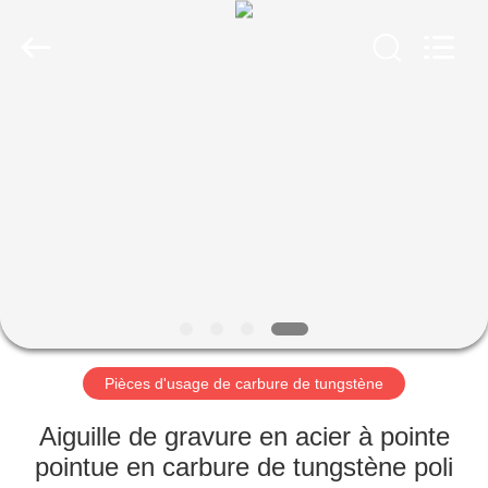
2026
Zhuzhou
Gingte
Cemented
Carbide
Co.,LTD.
All
Rights
MAISON
Reserved.
PRODUITS
AU
SUJET
DE
NOUS
Pièces d'usage de carbure de tungstène
VISITE
Aiguille de gravure en acier à pointe
D'USINE
pointue en carbure de tungstène poli