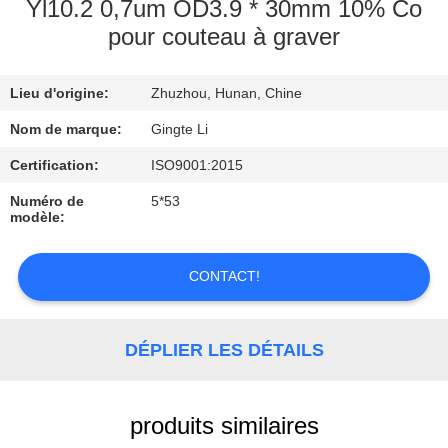
Yl10.2 0,7um OD3.9 * 30mm 10% Co
pour couteau à graver
CONTRÔLE
DE
Lieu d'origine:
Zhuzhou, Hunan, Chine
QUALITÉ
Nom de marque:
Gingte Li
CONTACTEZ-
Certification:
ISO9001:2015
NOUS
Numéro de
5*53
modèle:
NOUVELLES
CONTACT!
DEMANDEZ
DÉPLIER LES DÉTAILS
UNE
CITATION
produits similaires