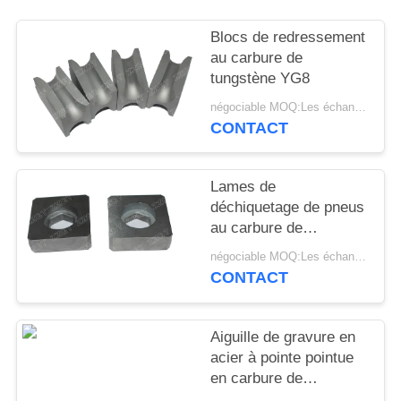
SITEMAP
Blocs de redressement
au carbure de
POLITIQUE
tungstène YG8
DE
négociable MOQ:Les échantillons sont acceptés
CONFIDENTIALITÉ
CONTACT
Lames de
déchiquetage de pneus
au carbure de
tungstène avec une
négociable MOQ:Les échantillons sont acceptés
bonne résistance à
CONTACT
l'usure
Aiguille de gravure en
acier à pointe pointue
en carbure de
tungstène poli Yl10.2