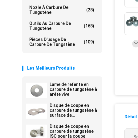
Nozle À Carbure De
(28)
Tungstène
Outils Au Carbure De
(168)
Tungstène
Pièces D'usage De
(109)
Carbure De Tungstène
Les Meilleurs Produits
Lame de refente en
carbure de tungstène à
arête vive
Disque de coupe en
carbure de tungstène à
surface de
Détail
rectification fine
Disque de coupe en
carbure de tungstène
ISO pour la coupe
Se