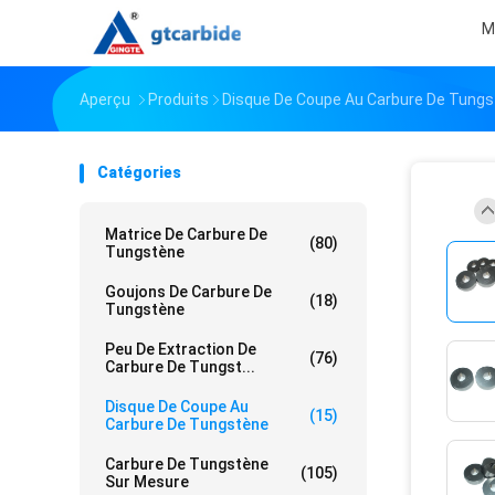
M
Aperçu
Produits
Disque De Coupe Au Carbure De Tung
Catégories
Matrice De Carbure De
(80)
Tungstène
Goujons De Carbure De
(18)
Tungstène
Peu De Extraction De
(76)
Carbure De Tungst...
Disque De Coupe Au
(15)
Carbure De Tungstène
Carbure De Tungstène
(105)
Sur Mesure