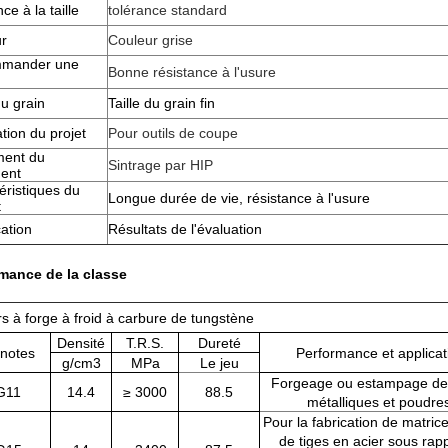
ce à la taille
tolérance standard
r
Couleur grise
mander une
Bonne résistance à l'usure
du grain
Taille du grain fin
tion du projet
Pour outils de coupe
ment du
Sintrage par HIP
ment
éristiques du
Longue durée de vie, résistance à l'usure
t
cation
Résultats de l'évaluation
mance de la classe
s à forge à froid à carbure de tungstène
Densité
T.R.S.
Dureté
 notes
Performance et applic
g/cm3
MPa
Le jeu
Forgeage ou estampage de 
G11
14.4
≥ 3000
88.5
métalliques et poudre
Pour la fabrication de matric
de tiges en acier sous rap