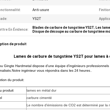
nctionnalité:
Anti-usure
Finitio
ade:
YS2T
Applic
Blades de carbure de tungstène YS2T
,
Les lame
ttre En Évidence:
Disque de découpe au carbure de tungstène m
ption de produit
Lames de carbure de tungstène YS2T pour lames à d
u Gingte Hardmetal dispose d'une équipe d'ingénieurs professionnels 
nalisés.Notre ingénieur vous répondra dans les 24 heures..
tion du produit:
 produit
lames en métal dur
el
carbure cimenté
Le nombre d'émissions de CO2 est déterminé par la 