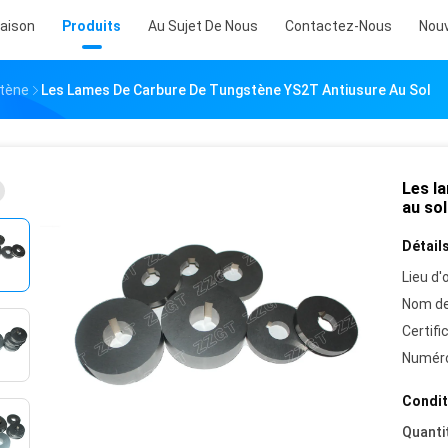
aison
Produits
Au Sujet De Nous
Contactez-Nous
Nouv
stène
Les Lames De Carbure De Tungstène YS2T Antiusure Au Sol
Les l
au sol
Détails
Lieu d'o
Nom de
Certifi
Numéro
Condit
Quanti