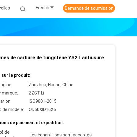
French
elles
Demande de soumission
ames de carbure de tungstène YS2T antiusure
 sur le produit:
rigine:
Zhuzhou, Hunan, Chine
 marque:
ZZGT Li
cation:
ISO9001-2015
 de modèle:
OD50XID16X6
ions de paiement et expédition:
té de
Les échantillons sont acceptés