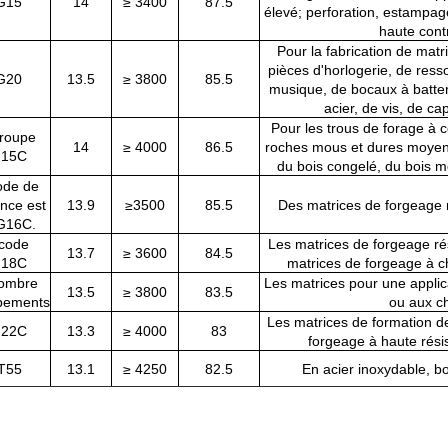
G15
14
≥ 3400
87.5
élevé; perforation, estampag
haute cont
Pour la fabrication de mat
pièces d'horlogerie, de ress
G20
13.5
≥ 3800
85.5
musique, de bocaux à batter
acier, de vis, de ca
Pour les trous de forage à 
roupe
14
≥ 4000
86.5
roches mous et dures moyen
15C
du bois congelé, du bois mol
ode de
ence est
13.9
≥3500
85.5
Des matrices de forgeage 
G16C.
code
Les matrices de forgeage ré
13.7
≥ 3600
84.5
18C
matrices de forgeage à c
ombre
Les matrices pour une applica
13.5
≥ 3800
83.5
pements
ou aux c
Les matrices de formation de
22C
13.3
≥ 4000
83
forgeage à haute rési
T55
13.1
≥ 4250
82.5
En acier inoxydable, b