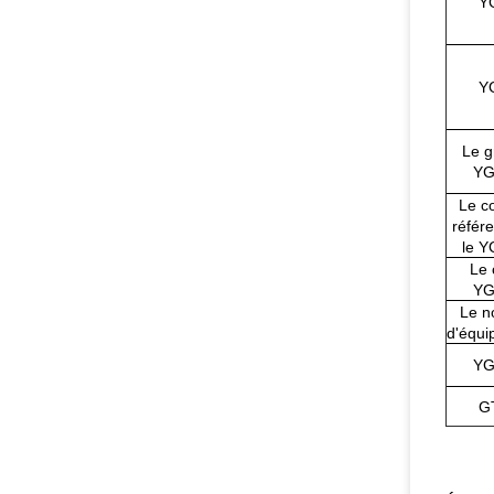
Y
Y
Le g
YG
Le c
référ
le Y
Le 
YG
Le n
d'équi
YG
G