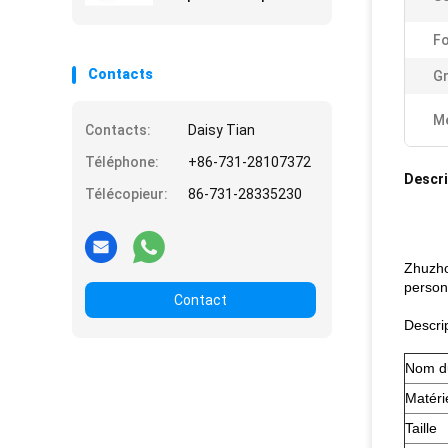
Fo
Contacts
Gr
Me
Contacts:
Daisy Tian
Téléphone:
+86-731-28107372
Descri
Télécopieur:
86-731-28335230
Zhuzho
person
Contact
Descrip
Nom du
Matéri
Taille