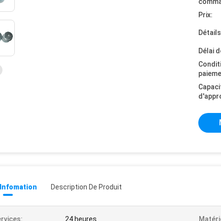
comma
Prix:
Détail
Délai d
Condit
paieme
Capaci
d'appr
 Infomation
Description De Produit
rvices:
24 heures
Matéri