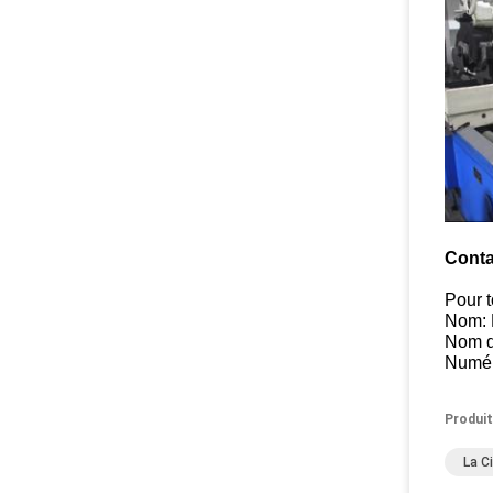
Conta
Pour t
Nom: 
Nom d
Numér
Produit
La C