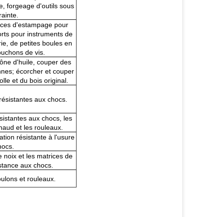
e, forgeage d'outils sous
rainte.
rices d'estampage pour
orts pour instruments de
ie, de petites boules en
puchons de vis.
cône d'huile, couper des
nes; écorcher et couper
le et du bois original.
résistantes aux chocs.
sistantes aux chocs, les
haud et les rouleaux.
tion résistante à l'usure
hocs.
 noix et les matrices de
stance aux chocs.
oulons et rouleaux.