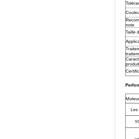
Toléran
Couleu
Recom
note
Taille 
Applica
Traite
traite
Caract
produi
Certifi
Perfor
Moteur
Les
Y