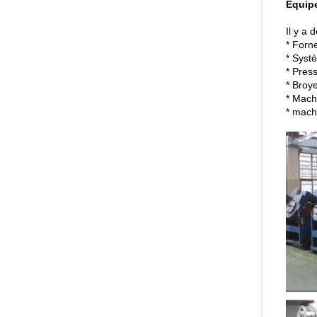
Équip
Il y a
* Forn
* Syst
* Pres
* Broy
* Machi
* machi