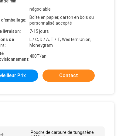
nde min:
négociable
Boîte en papier, carton en bois ou
s d'emballage:
personnalisé accepté
e livraison:
7-15 jours
ions de
L / C, D / A, T / T, Western Union,
nt:
Moneygram
té
400T/an
ovisionnement:
Meilleur Prix
Contact
Poudre de carbure de tungstène
el: