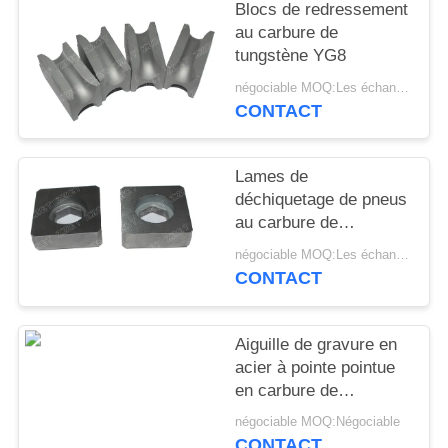
PLAN
Blocs de redressement
au carbure de
DU
tungstène YG8
SITE
négociable MOQ:Les échantillons sont acceptés
CONTACT
POLITIQUE
DE
Lames de
CONFIDENTIALITÉ
déchiquetage de pneus
au carbure de
tungstène avec une
négociable MOQ:Les échantillons sont acceptés
bonne résistance à
CONTACT
l'usure
Aiguille de gravure en
acier à pointe pointue
en carbure de
tungstène poli Yl10.2
négociable MOQ:Négociable
0,7um OD3.9 * 30mm
CONTACT