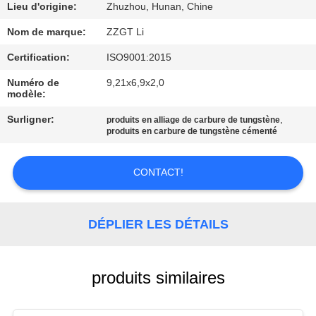
Lieu d'origine:
Zhuzhou, Hunan, Chine
CONTRÔLE
Nom de marque:
ZZGT Li
DE
Certification:
ISO9001:2015
QUALITÉ
Numéro de
9,21x6,9x2,0
modèle:
CONTACTEZ-
Surligner:
,
produits en alliage de carbure de tungstène
produits en carbure de tungstène cémenté
NOUS
CONTACT!
NOUVELLES
DÉPLIER LES DÉTAILS
DEMANDEZ
UNE
CITATION
produits similaires