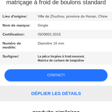
matriçage à froid de boulons standard
CONTRÔLE
Lieu d'origine:
Ville de Zhuzhou, province du Hunan, Chine
DE
QUALITÉ
Nom de marque:
Gingte
Certification:
ISO9001:2015
CONTACTEZ-
Numéro de
Diamètre 16 mm
modèle:
NOUS
Surligner:
,
La pièce forgéee à froid meurent
Matrice de carbure de tungstène
NOUVELLES
CONTACT!
DEMANDEZ
UNE
DÉPLIER LES DÉTAILS
CITATION