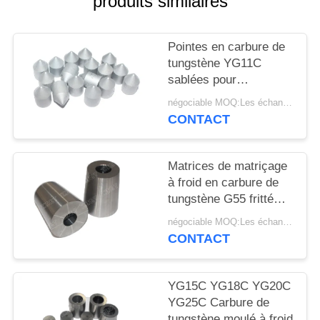
produits similaires
PLAN
DU
Pointes en carbure de
SITE
tungstène YG11C
sablées pour
POLITIQUE
l'extraction du charbon
négociable MOQ:Les échantillons sont acceptés
DE
CONTACT
CONFIDENTIALITÉ
Matrices de matriçage
à froid en carbure de
tungstène G55 fritté
HIP
négociable MOQ:Les échantillons sont acceptés
CONTACT
YG15C YG18C YG20C
YG25C Carbure de
tungstène moulé à froid