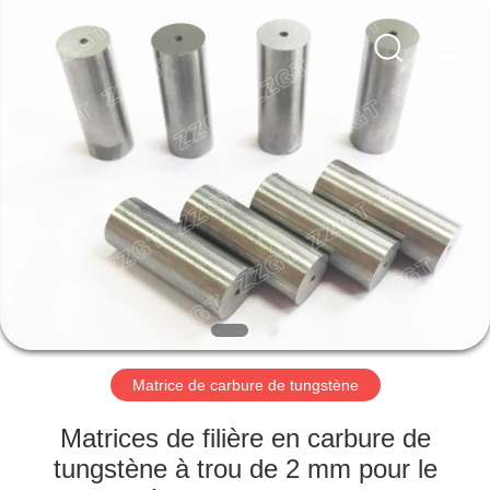
2026
Zhuzhou
Gingte
Cemented
Carbide
Co.,LTD.
All
Rights
MAISON
Reserved.
PRODUITS
AU
SUJET
DE
NOUS
Matrice de carbure de tungstène
VISITE
Matrices de filière en carbure de
D'USINE
tungstène à trou de 2 mm pour le