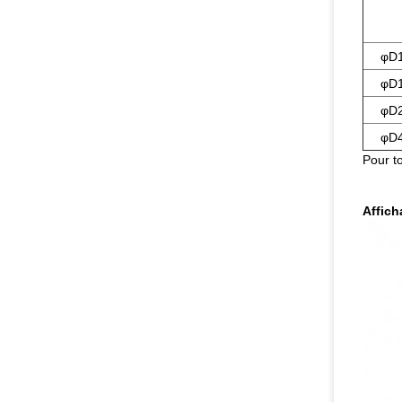
φD1
φD1
φD2
φD4
Pour t
Affich