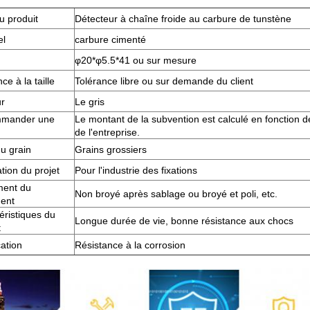
 produit
Détecteur à chaîne froide au carbure de tunstène
el
carbure cimenté
φ20*φ5.5*41 ou sur mesure
ce à la taille
Tolérance libre ou sur demande du client
r
Le gris
mander une
Le montant de la subvention est calculé en fonction de 
de l'entreprise.
du grain
Grains grossiers
tion du projet
Pour l'industrie des fixations
ment du
Non broyé après sablage ou broyé et poli, etc.
ment
éristiques du
Longue durée de vie, bonne résistance aux chocs
t
cation
Résistance à la corrosion