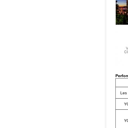
Perfor
Les
Y
Y