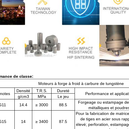
mance de classe:
Moteurs à forge à froid à carbure de tungstène
Densité
T.R.S.
Dureté
 notes
Performance et applic
g/cm3
MPa
Le jeu
Forgeage ou estampage de 
G11
14.4
≥ 3000
88.5
métalliques et poudre
Pour la fabrication de matric
de tiges en acier sous rap
G15
14
≥ 3400
87.5
élevé; perforation, estampag