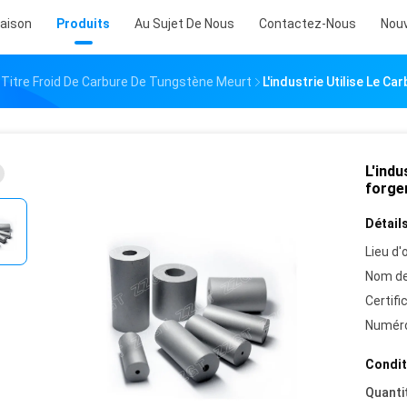
aison
Produits
Au Sujet De Nous
Contactez-Nous
Nouv
 Titre Froid De Carbure De Tungstène Meurt
L'industrie Utilise Le C
L'indu
forger
Détails
Lieu d'o
Nom de
Certifi
Numéro
Condit
Quanti