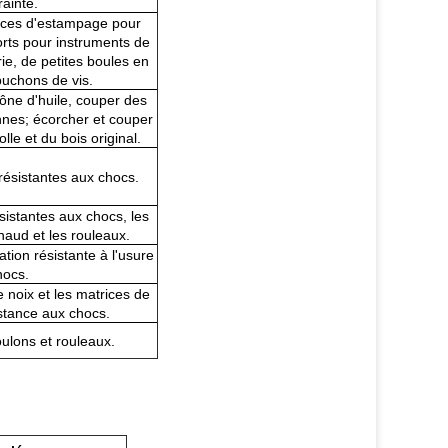
rainte.
rices d'estampage pour
orts pour instruments de
ie, de petites boules en
puchons de vis.
cône d'huile, couper des
nes; écorcher et couper
le et du bois original.
résistantes aux chocs.
sistantes aux chocs, les
haud et les rouleaux.
tion résistante à l'usure
hocs.
 noix et les matrices de
stance aux chocs.
oulons et rouleaux.