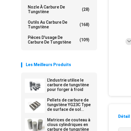
Nozle À Carbure De
(28)
Tungstène
Outils Au Carbure De
(168)
Tungstène
Pièces D'usage De
(109)
Carbure De Tungstène
Les Meilleurs Produits
L'industrie utilise le
carbure de tungstène
pour forger à froid
Pellets de carbure de
tungstène YG23C Type
de surface de sol
propre avec une
Détail
concentricité de 0,2
Matrices de couteau à
clous cylindriques en
carbure de tungstène