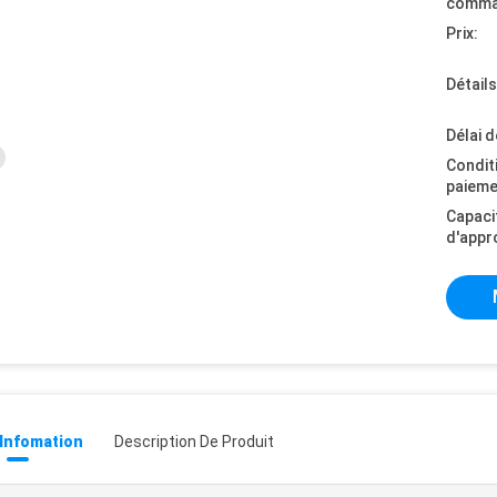
comma
Prix:
Détail
Délai d
Condit
paieme
Capaci
d'appr
 Infomation
Description De Produit