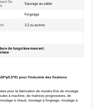
ment De
Sauvage au sable
e:
Forgeage
té:
3.2 ou autres
arbure de tungstène meurent
,
gstène
20*φ5.5*41 pour l'industrie des fixations
sées pour la fabrication de moules finis de moulage
oules à machine, de matrices progressives, de
, moulage à chaud, moulage à forgeage, moulage à