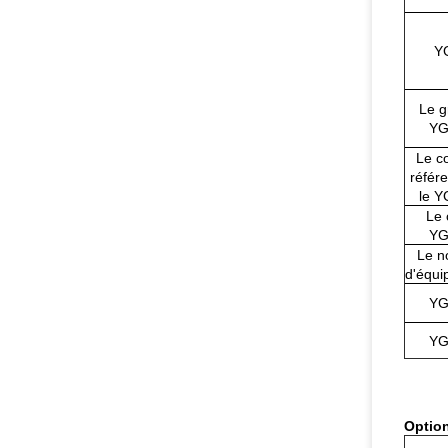
Y
Le g
YG
Le c
référ
le Y
Le 
YG
Le n
d'équi
YG
YG
Option