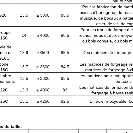
haute cont
Pour la fabrication de mat
pièces d'horlogerie, de ress
G20
13.5
≥ 3800
85.5
musique, de bocaux à batter
acier, de vis, de ca
Pour les trous de forage à 
roupe
14
≥ 4000
86.5
roches mous et dures moyen
15C
du bois congelé, du bois mol
ode de
ence est
13.9
≥3500
85.5
Des matrices de forgeage 
G16C.
code
Les matrices de forgeage ré
13.7
≥ 3600
84.5
18C
matrices de forgeage à c
ombre
Les matrices pour une applica
13.5
≥ 3800
83.5
pements
ou aux c
Les matrices de formation de
22C
13.3
≥ 4000
83
forgeage à haute rési
25C
13.1
≥ 4250
82.5
En acier inoxydable, b
s de taille: