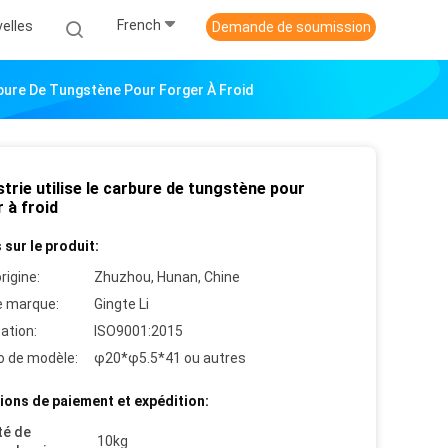
French
elles
Demande de soumission
arbure De Tungstène Pour Forger À Froid
strie utilise le carbure de tungstène pour
 à froid
 sur le produit:
rigine:
Zhuzhou, Hunan, Chine
 marque:
Gingte Li
cation:
ISO9001:2015
 de modèle:
φ20*φ5.5*41 ou autres
ions de paiement et expédition:
té de
10kg