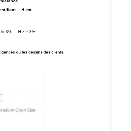
tolérance
entifiant
H est
d×-3%
H × + 3%
igences ou les dessins des clients.