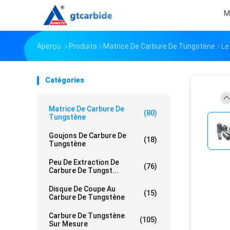
M
Aperçu
Produits
Matrice De Carbure De Tungstène
Le
Catégories
Matrice De Carbure De
(80)
Tungstène
Goujons De Carbure De
(18)
Tungstène
Peu De Extraction De
(76)
Carbure De Tungst...
Disque De Coupe Au
(15)
Carbure De Tungstène
Carbure De Tungstène
(105)
Sur Mesure