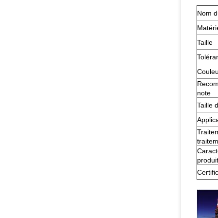
Nom du
Matéri
Taille
Toléran
Couleu
Recom
note
Taille 
Applica
Traite
traite
Caract
produi
Certifi