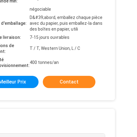
nde min:
négociable
D&#39;abord, emballez chaque pièce
s d'emballage:
avec du papier, puis emballez-la dans
des boîtes en papier, utili
e livraison:
7-15 jours ouvrables
ions de
T / T, Western Union, L / C
nt:
té
400 tonnes/an
ovisionnement:
Meilleur Prix
Contact