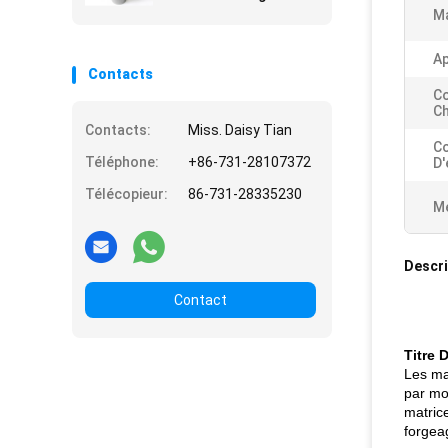
Ma
Ap
Contacts
C
Ch
Contacts:
Miss. Daisy Tian
Co
Téléphone:
+86-731-28107372
D'
Télécopieur:
86-731-28335230
Me
Descri
Contact
Titre 
Les ma
par mo
matric
forgeag