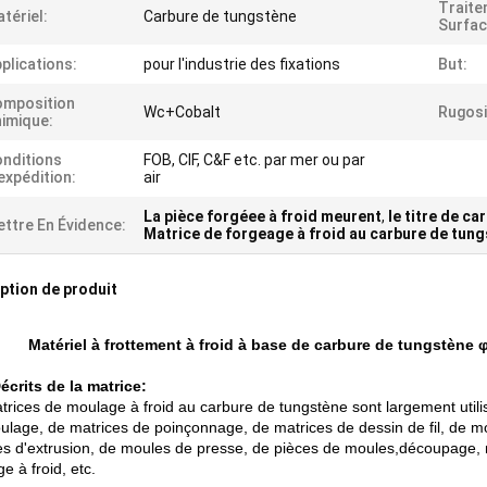
Traite
tériel:
Carbure de tungstène
Surfac
plications:
pour l'industrie des fixations
But:
omposition
Wc+Cobalt
Rugosi
imique:
nditions
FOB, CIF, C&F etc. par mer ou par
expédition:
air
La pièce forgéee à froid meurent
,
le titre de c
ttre En Évidence:
Matrice de forgeage à froid au carbure de tun
ption de produit
Matériel à frottement à froid à base de carbure de tungstène φ
Décrits de la matrice:
trices de moulage à froid au carbure de tungstène sont largement utili
ulage, de matrices de poinçonnage, de matrices de dessin de fil, de m
es d'extrusion, de moules de presse, de pièces de moules,découpage
e à froid, etc.