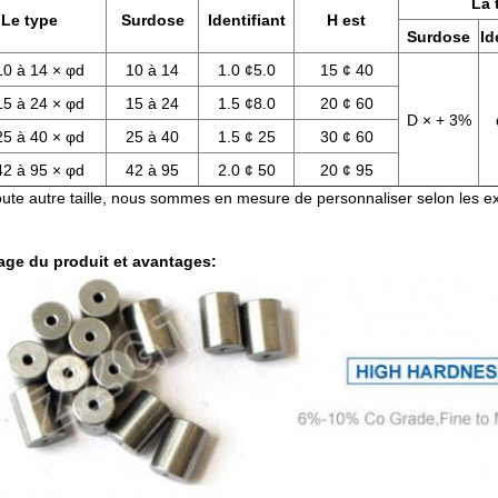
La 
Le type
Surdose
Identifiant
H est
Surdose
Id
0 à 14 × φd
10 à 14
1.0 ¢5.0
15 ¢ 40
5 à 24 × φd
15 à 24
1.5 ¢8.0
20 ¢ 60
D × + 3%
5 à 40 × φd
25 à 40
1.5 ¢ 25
30 ¢ 60
2 à 95 × φd
42 à 95
2.0 ¢ 50
20 ¢ 95
oute autre taille, nous sommes en mesure de personnaliser selon les ex
age du produit et avantages: