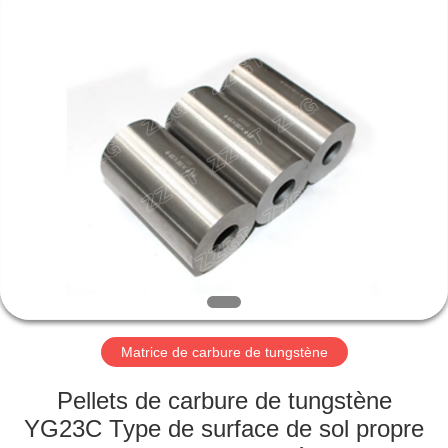
2026
Zhuzhou
Gingte
Cemented
Carbide
Co.,LTD.
All
Rights
MAISON
Reserved.
PRODUITS
AU
SUJET
DE
NOUS
Matrice de carbure de tungstène
VISITE
Pellets de carbure de tungstène
D'USINE
YG23C Type de surface de sol propre