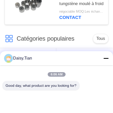
tungstène moulé à froid
négociable MOQ:Les échantillons sont acceptés
CONTACT
Catégories populaires
Tous
Matrice de carbure
Goujons de carbure
Daisy.Tian
de tungstène
de tungstène
6:06 AM
Peu de extraction de
Disque de coupe au
carbure de tungstène
carbure de tungstène
Good day, what product are you looking for?
Carbure de tungstène
Nozle à carbure de
sur mesure
tungstène