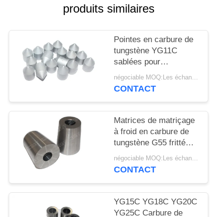
PLAN
produits similaires
DU
SITE
Pointes en carbure de
tungstène YG11C
sablées pour
POLITIQUE
l'extraction du charbon
négociable MOQ:Les échantillons sont acceptés
DE
CONTACT
CONFIDENTIALITÉ
Matrices de matriçage
à froid en carbure de
tungstène G55 fritté
HIP
négociable MOQ:Les échantillons sont acceptés
CONTACT
YG15C YG18C YG20C
YG25C Carbure de