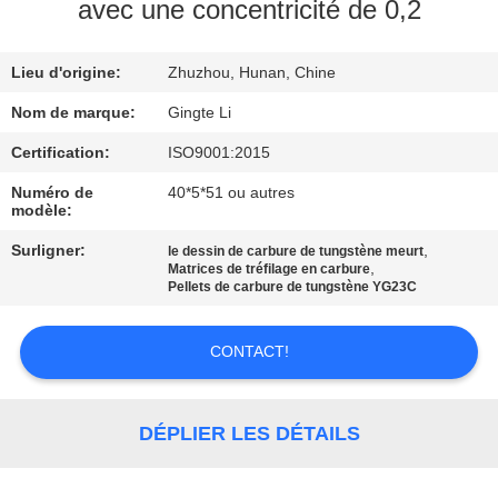
avec une concentricité de 0,2
CONTRÔLE
Lieu d'origine:
Zhuzhou, Hunan, Chine
DE
QUALITÉ
Nom de marque:
Gingte Li
Certification:
ISO9001:2015
CONTACTEZ-
Numéro de
40*5*51 ou autres
modèle:
NOUS
Surligner:
,
le dessin de carbure de tungstène meurt
,
Matrices de tréfilage en carbure
NOUVELLES
Pellets de carbure de tungstène YG23C
CONTACT!
DEMANDEZ
UNE
CITATION
DÉPLIER LES DÉTAILS