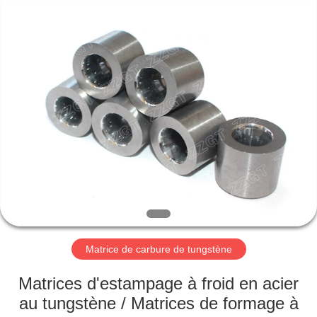
2026
Zhuzhou
Gingte
Cemented
Carbide
Co.,LTD.
All
Rights
MAISON
Reserved.
PRODUITS
AU
SUJET
DE
NOUS
Matrice de carbure de tungstène
VISITE
Matrices d'estampage à froid en acier
D'USINE
au tungstène / Matrices de formage à