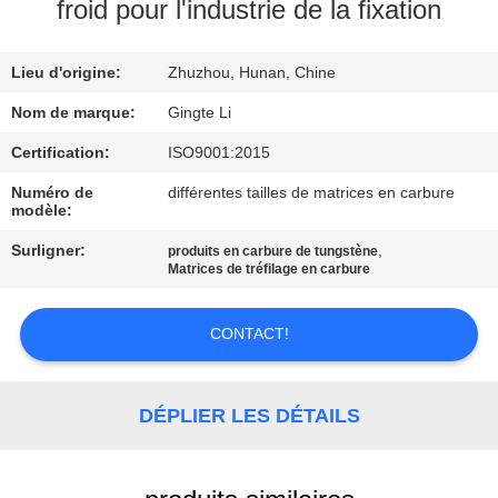
froid pour l'industrie de la fixation
CONTRÔLE
Lieu d'origine:
Zhuzhou, Hunan, Chine
DE
QUALITÉ
Nom de marque:
Gingte Li
Certification:
ISO9001:2015
CONTACTEZ-
Numéro de
différentes tailles de matrices en carbure
modèle:
NOUS
Surligner:
,
produits en carbure de tungstène
Matrices de tréfilage en carbure
NOUVELLES
CONTACT!
DEMANDEZ
UNE
DÉPLIER LES DÉTAILS
CITATION