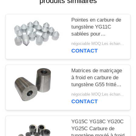
produits similaires
PLAN
DU
Pointes en carbure de
SITE
tungstène YG11C
sablées pour
POLITIQUE
l'extraction du charbon
négociable MOQ:Les échantillons sont acceptés
DE
CONTACT
CONFIDENTIALITÉ
Matrices de matriçage
à froid en carbure de
tungstène G55 fritté
HIP
négociable MOQ:Les échantillons sont acceptés
CONTACT
YG15C YG18C YG20C
YG25C Carbure de
tungstène moulé à froid