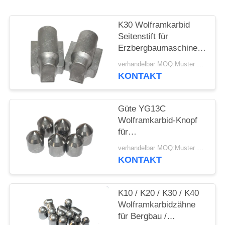
SITEMAP
K30 Wolframkarbid
DATENSCHUTZRICHTLINIE
Seitenstift für
Erzbergbaumaschine
HPGR
verhandelbar MOQ:Muster werden angenommen
KONTAKT
Güte YG13C
Wolframkarbid-Knopf
für
Kohlebergbaumaschinen
verhandelbar MOQ:Muster werden angenommen
mit abgestumpften
KONTAKT
Zähnen
K10 / K20 / K30 / K40
Wolframkarbidzähne
für Bergbau /