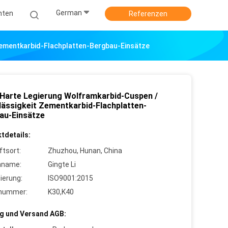
German
hten
Referenzen
Zementkarbid-Flachplatten-Bergbau-Einsätze
Harte Legierung Wolframkarbid-Cuspen /
lässigkeit Zementkarbid-Flachplatten-
au-Einsätze
tdetails:
ftsort:
Zhuzhou, Hunan, China
nname:
Gingte Li
zierung:
ISO9001:2015
lnummer:
K30,K40
g und Versand AGB: