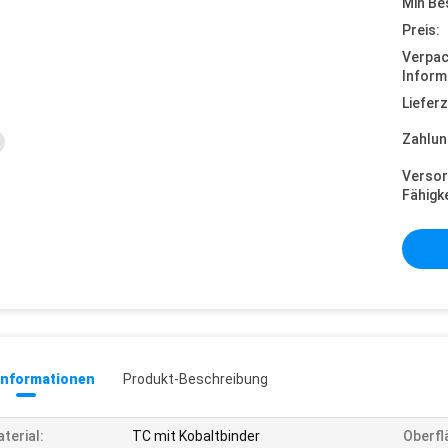
Min Be
Preis:
Verpa
Inform
Lieferz
Zahlun
Versor
Fähigke
informationen
Produkt-Beschreibung
terial:
TC mit Kobaltbinder
Oberfl