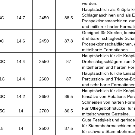
werden.
Hauptsächlich als Knöpfe kl
Schlagmaschinen und als Ei
8C
14.7
2450
88.5
Prospektionsmaschinen zu
und mittlerer harter Forma
Geeignet für Streifen, konis
drehbare, schlagfeste Schal
9C
14.6
2450
87.8
Prospektionsschaltflächen,
mittelharte Formationen.
Hauptsächlich für die Knöp
0C
14.4
2550
87
Drehschlagschlägern zum 
mittelharten und harten Fo
Hauptsächlich für die Eins
1C
14.4
2600
87
Percussion- und Tricone-Bit
und sehr harte Formationen
Hauptsächlich für die Knöpf
3C
14.2
2650
86.5
Einsätze von Rotations-Per
Schneiden von harten Form
Für Ölkegelbohrstücke, für
5C
14
2700
86.5
mittelschwarze Gesteine.
Gute Festigkeit und geringe
für Stammbohrmaschinen m
15
14
2500
87.5
für schwere Stammbohrmasc