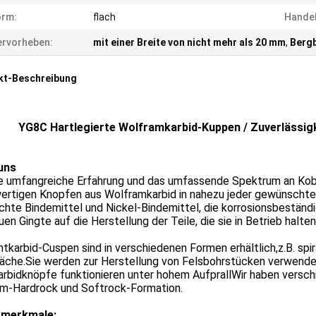
orm:
flach
Hande
rvorheben:
mit einer Breite von nicht mehr als 20 mm
,
Berg
kt-Beschreibung
YG8C Hartlegierte Wolframkarbid-Kuppen / Zuverlässig
uns
e umfangreiche Erfahrung und das umfassende Spektrum an Kobal
ertigen Knopfen aus Wolframkarbid in nahezu jeder gewünschten
chte Bindemittel und Nickel-Bindemittel, die korrosionsbestän
uen Gingte auf die Herstellung der Teile, die sie in Betrieb halten
karbid-Cuspen sind in verschiedenen Formen erhältlich,z.B. spiral
äche.Sie werden zur Herstellung von Felsbohrstücken verwendet,
arbidknöpfe funktionieren unter hohem AufprallWir haben versc
m-Hardrock und Softrock-Formation.
tmerkmale: