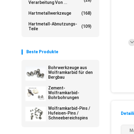
(28)
Verarbeitung Von ...
Hartmetallwerkzeuge
(168)
Hartmetall-Abnutzungs-
(109)
Teile
Beste Produkte
Bohrwerkzeuge aus
Wolframkarbid für den
Bergbau
Zement-
Wolframkarbid-
Bohrbohrungen
Wolframkarbid-Pins /
Hufeisen-Pins /
Detail
Schneebereichspins
Ma