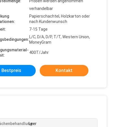
stellmenge:
Proben werden angenommen
verhandelbar
ckung
Papierschachtel, Holzkarton oder
ationen:
nach Kundenwunsch
eit:
7-15 Tage
L/C, D/A, D/P, T/T, Western Union,
gsbedingungen:
MoneyGram
gungsmaterial-
400T/Jahr
it:
Bestpreis
Kontakt
ächenbehandlung:
Leer