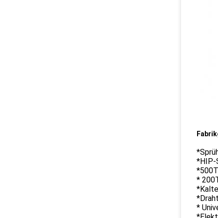
Fabrik
*Sprü
*HIP-
*500T
* 200
*Kalte
*Drah
* Univ
*Elek