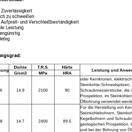
 Zuverlässigkeit
ach zu schweißen
 Aufprall- und Verschleißbeständigkeit
ile Leistung
tengünstig
lebig
ungsgrad:
Dichte
T.R.S.
Härte
sung
Leistung und Anwe
G/cm3
MPα
HRA
oder Kernkronen, elektrisc
Steinkohle-Schneidspitzen,
6
14.9
2100
90
Schraubmesserstücke, die i
Prospektion, im Steinkohle
Ölbohrung verwendet werd
Für die Herstellung von Ker
Steinkohlebohrern, Steinkoh
Kegelbohrern und Schraubme
8
14.7
2400
89.5
geologischen Prospektion, 
und bei der Bohrung von Öl