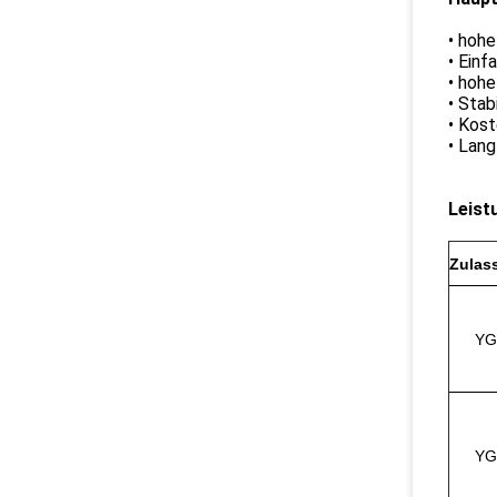
• hohe
• Einf
• hohe
• Stab
• Kos
• Lang
Leist
Zulas
YG
YG