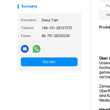
F
Kontakte
He
Kontakte:
Daisy Tian
Produ
Telefon:
+86-731-28107372
Faxen:
86-731-28335230
Über 
Kontakt
Unser
hochw
gemis
vertra
Zement
Oberfl
sind.K
Mediu
Haup