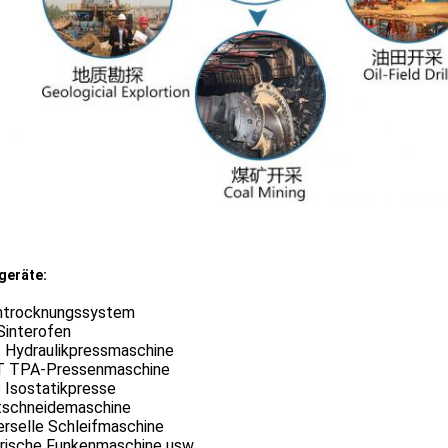
geräte:
htrocknungssystem
Sinterofen
 Hydraulikpressmaschine
T TPA-Pressenmaschine
 Isostatikpresse
tschneidemaschine
erselle Schleifmaschine
trische Funkenmaschine usw.