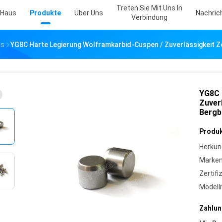
Treten Sie Mit Uns In
Haus
Produkte
Über Uns
Nachric
Verbindung
ls
YG8C Harte Legierung Wolframkarbid-Cuspen / Zuverlässigkeit 
YG8C 
Zuver
Bergb
Produk
Herkun
Marke
Zertifi
Model
Zahlun