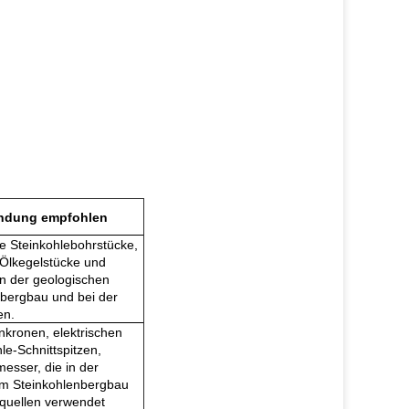
ndung empfohlen
he Steinkohlebohrstücke,
 Ölkegelstücke und
n der geologischen
nbergbau und bei der
en.
nkronen, elektrischen
le-Schnittspitzen,
sser, die in der
im Steinkohlenbergbau
quellen verwendet