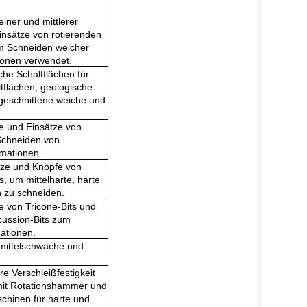
einer und mittlerer
nsätze von rotierenden
m Schneiden weicher
tionen verwendet.
che Schaltflächen für
tflächen, geologische
 geschnittene weiche und
fe und Einsätze von
Schneiden von
rmationen.
ätze und Knöpfe von
s, um mittelharte, harte
 zu schneiden.
e von Tricone-Bits und
cussion-Bits zum
ationen.
 mittelschwache und
re Verschleißfestigkeit
it Rotationshammer und
hinen für harte und