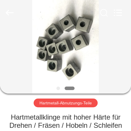
Gingte
Cemented
Carbide
Co.,LTD.
All
Rights
Reserved.
HAUS
PRODUKTE
ÜBER
UNS
FABRIK-
AUSFLUG
Hartmetall-Abnutzungs-Teile
Hartmetallklinge mit hoher Härte für
QUALITÄTSKONTROLLE
Drehen / Fräsen / Hobeln / Schleifen