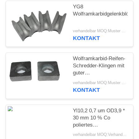
SITEMAP
YG8
Wolframkarbidgelenkblöcke
DATENSCHUTZRICHTLINIE
verhandelbar MOQ:Muster werden angenommen
KONTAKT
Wolframkarbid-Reifen-
Schredder-Klingen mit
guter
Verschleißfestigkeit
verhandelbar MOQ:Muster werden angenommen
KONTAKT
Yl10,2 0,7 um OD3,9 *
30 mm 10 % Co
poliertes
Wolframkarbid mit
verhandelbar MOQ:Verhandelbar