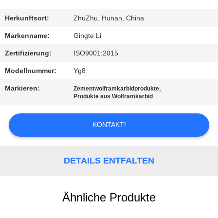
TRETEN
Herkunftsort:
ZhuZhu, Hunan, China
SIE
Markenname:
Gingte Li
MIT
Zertifizierung:
ISO9001:2015
UNS
Modellnummer:
Yg8
IN
Markieren:
,
Zementwolframkarbidprodukte
VERBINDUNG
Produkte aus Wolframkarbid
KONTAKT!
NACHRICHTEN
FORDERN
DETAILS ENTFALTEN
SIE EIN
ZITAT
Ähnliche Produkte