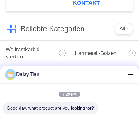
spitzer Spitze,
KONTAKT
Stahlgravurnadel für
Gravurmesser
Beliebte Kategorien
Alle
Wolframkarbid
Hartmetall-Bolzen
sterben
Daisy.Tian
Bergbaustückchen
Schnittscheibe für
des Hartmetalls
Wolframkarbid
7:29 PM
Einheit für die
Verarbeitung von
Good day, what product are you looking for?
Wolframkarbid nach
Elektrofahrzeugen mit
Maßgabe
einer Leistung von
mehr als 50 kW