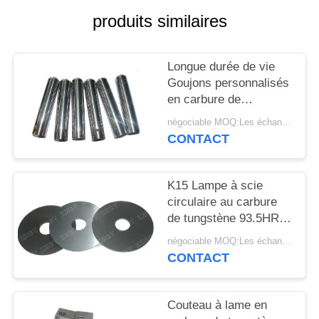
PLAN
produits similaires
DU
SITE
Longue durée de vie
Goujons personnalisés
POLITIQUE
en carbure de
tungstène YG8
DE
négociable MOQ:Les échantillons sont acceptés
CONTACT
CONFIDENTIALITÉ
K15 Lampe à scie
circulaire au carbure
de tungstène 93.5HRA
pour la coupe du bois
négociable MOQ:Les échantillons sont acceptés
CONTACT
Couteau à lame en