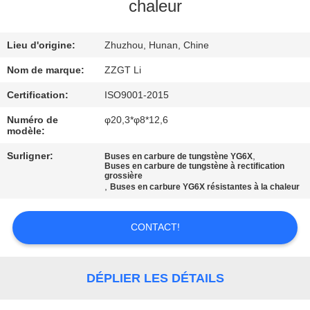
chaleur
CONTRÔLE
Lieu d'origine:
Zhuzhou, Hunan, Chine
DE
QUALITÉ
Nom de marque:
ZZGT Li
Certification:
ISO9001-2015
CONTACTEZ-
Numéro de
φ20,3*φ8*12,6
modèle:
NOUS
Surligner:
,
Buses en carbure de tungstène YG6X
Buses en carbure de tungstène à rectification
grossière
NOUVELLES
,
Buses en carbure YG6X résistantes à la chaleur
DEMANDEZ
CONTACT!
UNE
CITATION
DÉPLIER LES DÉTAILS