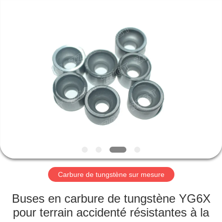
2026
Zhuzhou
Gingte
Cemented
Carbide
Co.,LTD.
All
Rights
MAISON
Reserved.
PRODUITS
AU
SUJET
DE
NOUS
Carbure de tungstène sur mesure
VISITE
Buses en carbure de tungstène YG6X
D'USINE
pour terrain accidenté résistantes à la