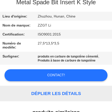
Metal Spade Bit Insert K Style
CONTRÔLE
Lieu d'origine:
Zhuzhou, Hunan, Chine
DE
QUALITÉ
Nom de marque:
ZZGT Li
Certification:
ISO9001:2015
CONTACTEZ-
Numéro de
27,5*13,5*3,5
modèle:
NOUS
Surligner:
,
produits en carbure de tungstène cémenté
Produits à base de carbure de tungstène
NOUVELLES
CONTACT!
DEMANDEZ
UNE
DÉPLIER LES DÉTAILS
CITATION