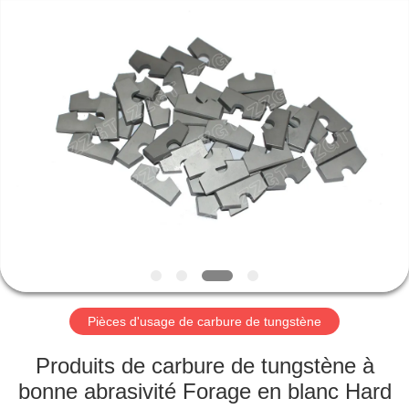
2026
Zhuzhou
Gingte
Cemented
Carbide
Co.,LTD.
All
Rights
MAISON
Reserved.
PRODUITS
AU
SUJET
DE
NOUS
Pièces d'usage de carbure de tungstène
VISITE
Produits de carbure de tungstène à
D'USINE
bonne abrasivité Forage en blanc Hard