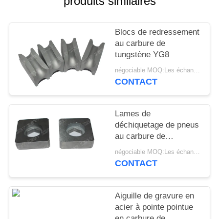
produits similaires
PLAN
DU
Blocs de redressement
SITE
au carbure de
tungstène YG8
POLITIQUE
négociable MOQ:Les échantillons sont acceptés
DE
CONTACT
CONFIDENTIALITÉ
Lames de
déchiquetage de pneus
au carbure de
tungstène avec une
négociable MOQ:Les échantillons sont acceptés
bonne résistance à
CONTACT
l'usure
Aiguille de gravure en
acier à pointe pointue
en carbure de