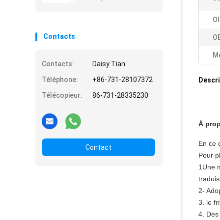
carbure de tungstène
résistantes à l' usure
OI
Contacts
O
Me
Contacts:
Daisy Tian
Téléphone:
+86-731-28107372
Descri
Télécopieur:
86-731-28335230
À prop
En ce 
Contact
Pour pl
1Une me
tradui
2- Ado
3. le 
4. Des 