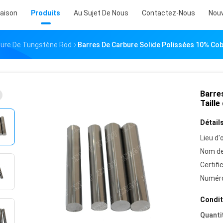
aison
Produits
Au Sujet De Nous
Contactez-Nous
Nouv
ure De Tungstène Rod
Barres De Carbure Solide Polissées 10% Coba
Barre
Taille
Détails
Lieu d'o
Nom de
Certifi
Numéro
Condit
Quanti