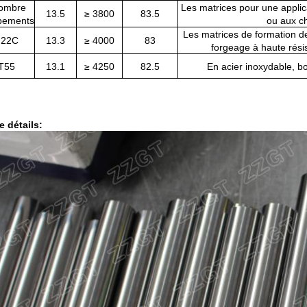
ombre
Les matrices pour une applica
13.5
≥ 3800
83.5
pements
ou aux c
Les matrices de formation de
22C
13.3
≥ 4000
83
forgeage à haute rési
T55
13.1
≥ 4250
82.5
En acier inoxydable, b
e détails: