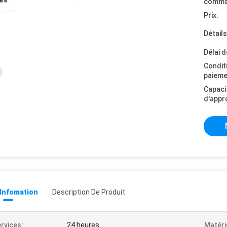
comma
Prix:
Détail
Délai d
Condit
paieme
Capaci
d'appr
 Infomation
Description De Produit
rvices:
24 heures
Matéri