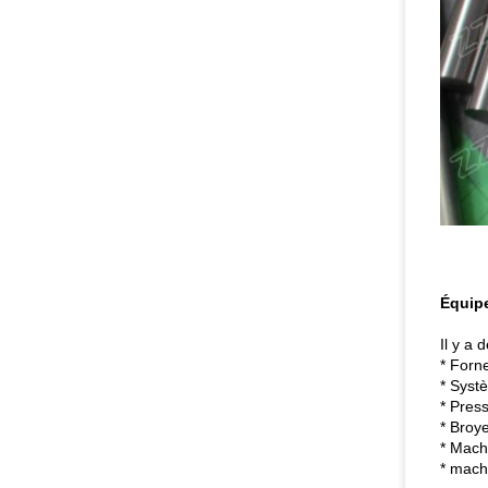
Équip
Il y a
* Forn
* Syst
* Pres
* Broy
* Machi
* machi