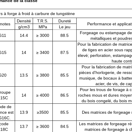
mance de la classe
s à forge à froid à carbure de tungstène
Densité
T.R.S.
Dureté
 notes
Performance et applic
g/cm3
MPa
Le jeu
Forgeage ou estampage de 
G11
14.4
≥ 3000
88.5
métalliques et poudre
Pour la fabrication de matric
de tiges en acier sous rap
G15
14
≥ 3400
87.5
élevé; perforation, estampag
haute cont
Pour la fabrication de mat
pièces d'horlogerie, de ress
G20
13.5
≥ 3800
85.5
musique, de bocaux à batter
acier, de vis, de ca
Pour les trous de forage à 
roupe
14
≥ 4000
86.5
roches mous et dures moyen
15C
du bois congelé, du bois mol
ode de
ence est
13.9
≥3500
85.5
Des matrices de forgeage 
G16C.
code
Les matrices de forgeage ré
13.7
≥ 3600
84.5
18C
matrices de forgeage à c