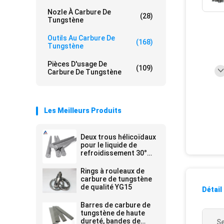
Nozle À Carbure De
(28)
Tungstène
Outils Au Carbure De
(168)
Tungstène
Pièces D'usage De
(109)
Carbure De Tungstène
Les Meilleurs Produits
Deux trous hélicoïdaux
pour le liquide de
refroidissement 30°
Barre en carbure en
spirale Barres en
Rings à rouleaux de
carbure en ciment
carbure de tungstène
blanches
de qualité YG15
Détail
Barres de carbure de
tungstène de haute
dureté, bandes de
Se