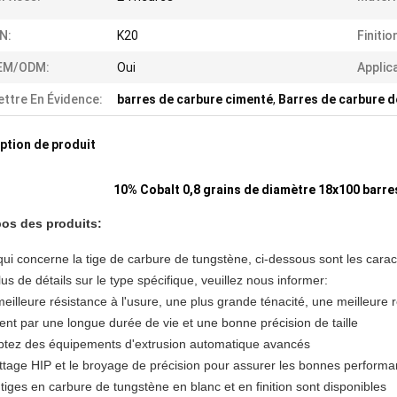
N:
K20
Finitio
EM/ODM:
Oui
Applic
ttre En Évidence:
barres de carbure cimenté
,
Barres de carbure 
ption de produit
10% Cobalt 0,8 grains de diamètre 18x100 barre
os des produits:
qui concerne la tige de carbure de tungstène, ci-dessous sont les carac
us de détails sur le type spécifique, veuillez nous informer:
illeure résistance à l'usure, une plus grande ténacité, une meilleure r
sent par une longue durée de vie et une bonne précision de taille
ptez des équipements d'extrusion automatique avancés
frittage HIP et le broyage de précision pour assurer les bonnes perform
tiges en carbure de tungstène en blanc et en finition sont disponibles