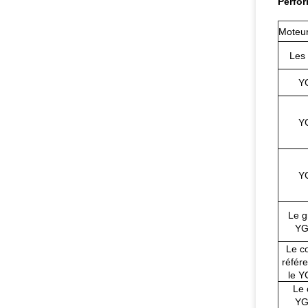
Perfor
Moteur
Les
Y
Y
Y
Le g
YG
Le c
référ
le Y
Le 
YG