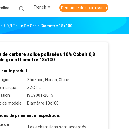
French
elles
Demande de soumission
lt 0,8 Taille De Grain Diamètre 18x100
s de carbure solide polissées 10% Cobalt 0,8
 de grain Diamètre 18x100
 sur le produit:
rigine:
Zhuzhou, Hunan, Chine
 marque:
ZZGT Li
cation:
ISO9001-2015
 de modèle:
Diamètre 18x100
ions de paiement et expédition:
té de
Les échantillons sont acceptés