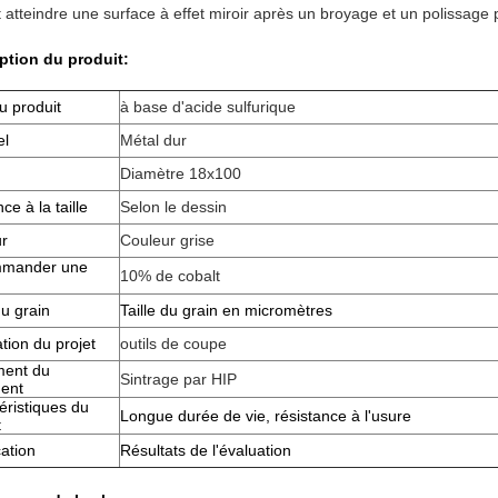
 atteindre une surface à effet miroir après un broyage et un polissage 
ption du produit:
 produit
à base d'acide sulfurique
el
Métal dur
Diamètre 18x100
ce à la taille
Selon le dessin
r
Couleur grise
mander une
10% de cobalt
du grain
Taille du grain en micromètres
tion du projet
outils de coupe
ment du
Sintrage par HIP
ment
éristiques du
Longue durée de vie, résistance à l'usure
t
cation
Résultats de l'évaluation