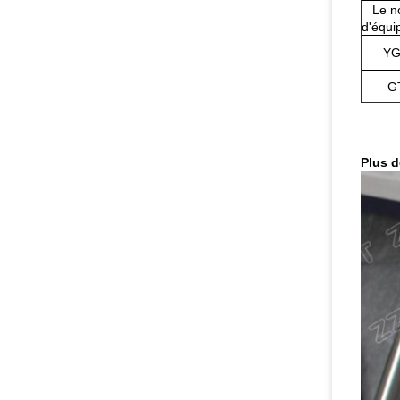
Le n
d'équi
YG
G
Plus d