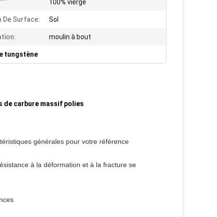
100% vierge
n De Surface:
Sol
ation:
moulin à bout
de tungstène
s de carbure massif polies
téristiques générales pour votre référence
ésistance à la déformation et à la fracture se
ances