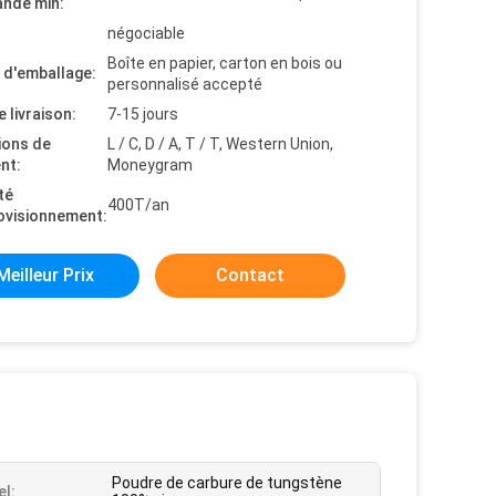
nde min:
négociable
Boîte en papier, carton en bois ou
s d'emballage:
personnalisé accepté
e livraison:
7-15 jours
ions de
L / C, D / A, T / T, Western Union,
nt:
Moneygram
té
400T/an
ovisionnement:
Meilleur Prix
Contact
Poudre de carbure de tungstène
el: