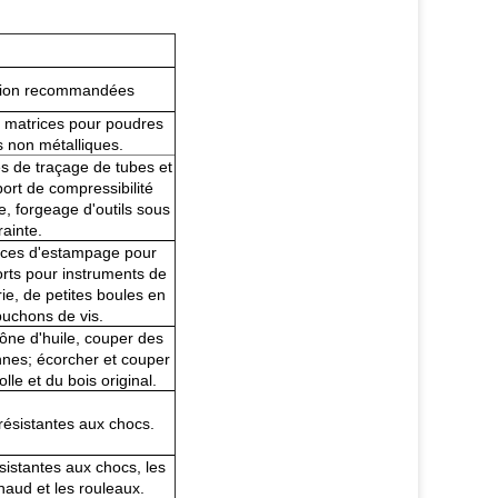
ation recommandées
matrices pour poudres
s non métalliques.
es de traçage de tubes et
port de compressibilité
e, forgeage d'outils sous
rainte.
rices d'estampage pour
orts pour instruments de
ie, de petites boules en
puchons de vis.
cône d'huile, couper des
nes; écorcher et couper
le et du bois original.
résistantes aux chocs.
sistantes aux chocs, les
haud et les rouleaux.