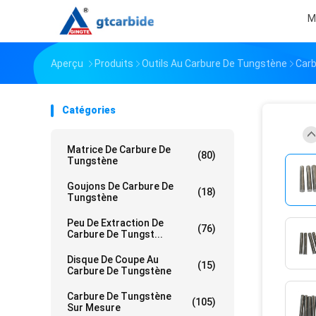
M
Aperçu
Produits
Outils Au Carbure De Tungstène
Carb
Catégories
Matrice De Carbure De
(80)
Tungstène
Goujons De Carbure De
(18)
Tungstène
Peu De Extraction De
(76)
Carbure De Tungst...
Disque De Coupe Au
(15)
Carbure De Tungstène
Carbure De Tungstène
(105)
Sur Mesure