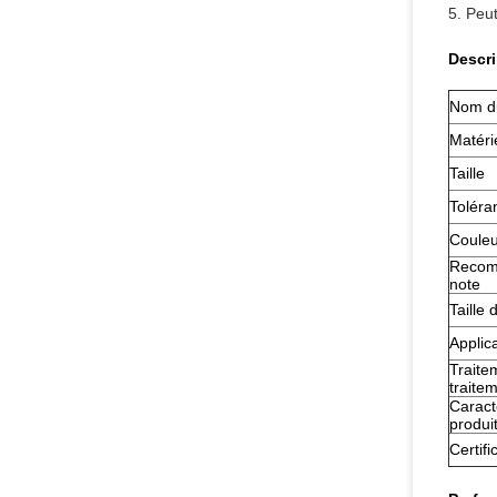
5. Peut
Descri
Nom du
Matéri
Taille
Toléran
Couleu
Recom
note
Taille 
Applica
Traite
traite
Caract
produi
Certifi