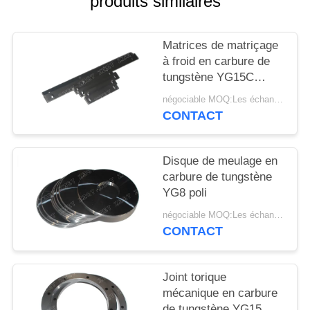
produits similaires
PLAN
DU
Matrices de matriçage
SITE
à froid en carbure de
tungstène YG15C
POLITIQUE
YG18C YG20C YG25C
négociable MOQ:Les échantillons sont acceptés
DE
CONTACT
CONFIDENTIALITÉ
Disque de meulage en
carbure de tungstène
YG8 poli
négociable MOQ:Les échantillons sont acceptés
CONTACT
Joint torique
mécanique en carbure
de tungstène YG15