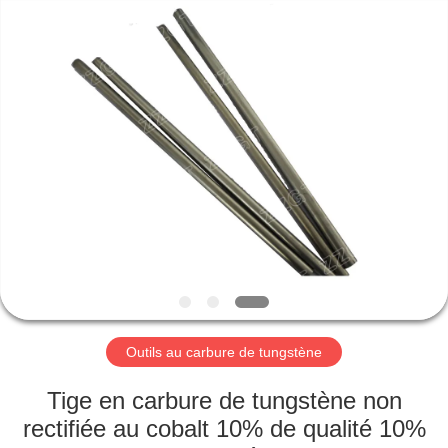
2026
Zhuzhou
Gingte
Cemented
Carbide
Co.,LTD.
All
Rights
MAISON
Reserved.
PRODUITS
AU
SUJET
DE
NOUS
Outils au carbure de tungstène
VISITE
Tige en carbure de tungstène non
D'USINE
rectifiée au cobalt 10% de qualité 10%