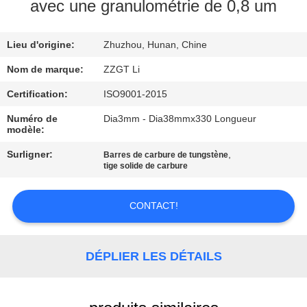
avec une granulométrie de 0,8 um
CONTRÔLE
Lieu d'origine:
Zhuzhou, Hunan, Chine
DE
QUALITÉ
Nom de marque:
ZZGT Li
Certification:
ISO9001-2015
CONTACTEZ-
Numéro de
Dia3mm - Dia38mmx330 Longueur
modèle:
NOUS
Surligner:
,
Barres de carbure de tungstène
tige solide de carbure
NOUVELLES
CONTACT!
DEMANDEZ
UNE
DÉPLIER LES DÉTAILS
CITATION