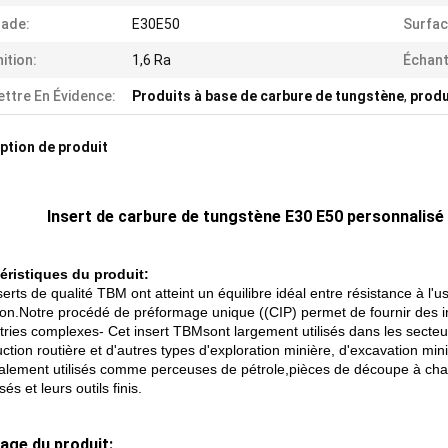
ade:
E30E50
Surfac
nition:
1,6 Ra
Échant
ttre En Évidence:
Produits à base de carbure de tungstène
,
produ
ption de produit
Insert de carbure de tungstène E30 E50 personnalisé
éristiques du produit:
erts de qualité TBM ont atteint un équilibre idéal entre résistance à l'u
ion.Notre procédé de préformage unique ((CIP) permet de fournir des i
ries complexes- Cet insert TBM
sont largement utilisés dans les secteu
ction routière et d'autres types d'exploration minière, d'excavation min
palement utilisés comme perceuses de pétrole,pièces de découpe à char
s et leurs outils finis.
hage du produit: