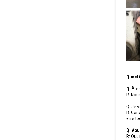
Quest
Q: Ête
R: Nou
Q. Je v
R: Géné
en sto
Q: Vou
R: Oui,