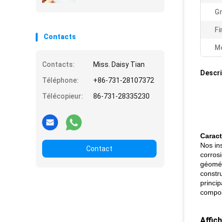
angle vif de 30° pour
Gr
l'écriture sur verre
Fi
Contacts
Me
Contacts:
Miss. Daisy Tian
Descri
Téléphone:
+86-731-28107372
Télécopieur:
86-731-28335230
Caract
Nos ins
Contact
corros
géomét
constru
princi
composé
Affic