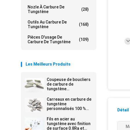
Nozle À Carbure De
(28)
Tungstène
Outils Au Carbure De
(168)
Tungstène
Pièces D'usage De
(109)
Carbure De Tungstène
Les Meilleurs Produits
Coupeuse de boucliers
de carbure de
tungstène
personnalisée
Carreaux en carbure de
tungstène
personnalisés 100 %
Détail
matériau vierge
Fils en acier au
tungstène avec finition
Ma
de surface 0.8Ra et