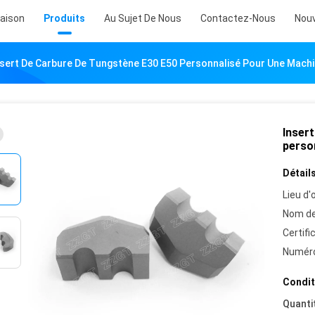
aison
Produits
Au Sujet De Nous
Contactez-Nous
Nouv
nsert De Carbure De Tungstène E30 E50 Personnalisé Pour Une Mach
Inser
perso
Détails
Lieu d'o
Nom de
Certifi
Numéro
Condit
Quanti