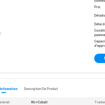
comma
Prix:
Détail
Délai d
Condit
paieme
Capaci
d'appr
 Infomation
Description De Produit
tériel:
Wc+Cobalt
Traite