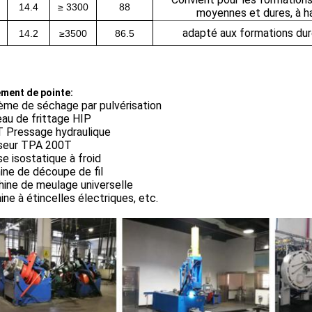
14.4
≥ 3300
88
moyennes et dures, à h
adapté aux formations dur
14.2
≥3500
86.5
ment de pointe:
ème de séchage par pulvérisation
au de frittage HIP
T Pressage hydraulique
seur TPA 200T
e isostatique à froid
ine de découpe de fil
hine de meulage universelle
ne à étincelles électriques, etc.