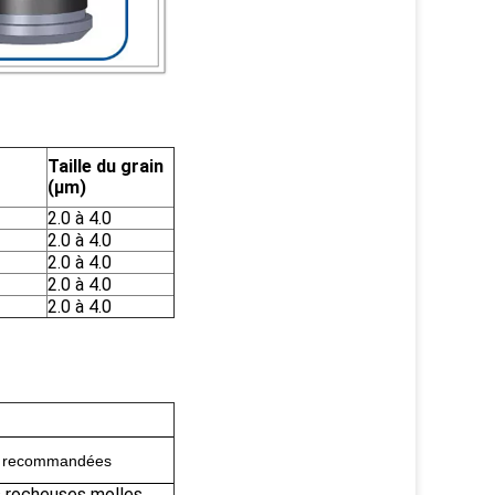
Taille du grain
(μm)
2.0 à 4.0
2.0 à 4.0
2.0 à 4.0
2.0 à 4.0
2.0 à 4.0
on recommandées
s rocheuses molles,