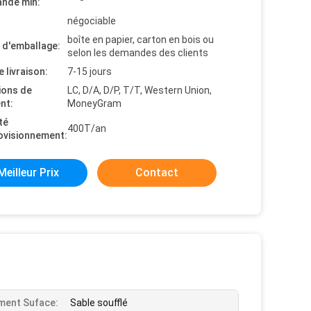
nde min:
négociable
boîte en papier, carton en bois ou
s d'emballage:
selon les demandes des clients
e livraison:
7-15 jours
ions de
LC, D/A, D/P, T/T, Western Union,
nt:
MoneyGram
té
400T/an
ovisionnement:
Meilleur Prix
Contact
ment Suface:
Sable soufflé