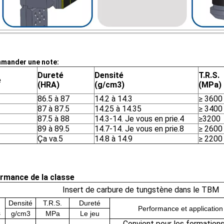
mander une note:
Dureté
Densité
T.R.S.
e
(HRA)
(g/cm3)
(MPa)
86.5 à 87
14.2 à 14.3
≥ 3600
87 à 87.5
14.25 à 14.35
≥ 3400
87.5 à 88
14.3-14. Je vous en prie.4
≥3200
89 à 89.5
14.7-14. Je vous en prie.8
≥ 2600
Ça va.5
14.8 à 14.9
≥ 2200
rmance de la classe
Insert de carbure de tungstène dans le TBM
Densité
T.R.S.
Dureté
Performance et applicati
s
g/cm3
MPa
Le jeu
Convient pour les formation