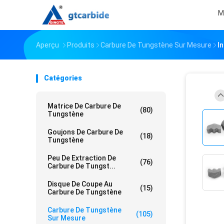
M
Aperçu
Produits
Carbure De Tungstène Sur Mesure
I
Catégories
Matrice De Carbure De
(80)
Tungstène
Goujons De Carbure De
(18)
Tungstène
Peu De Extraction De
(76)
Carbure De Tungst...
Disque De Coupe Au
(15)
Carbure De Tungstène
Carbure De Tungstène
(105)
Sur Mesure