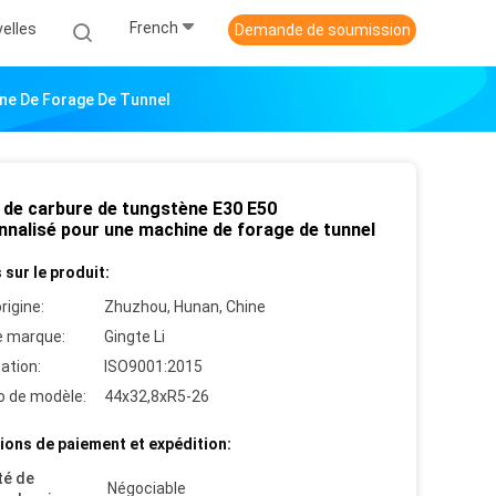
French
elles
Demande de soumission
ine De Forage De Tunnel
t de carbure de tungstène E30 E50
nnalisé pour une machine de forage de tunnel
 sur le produit:
rigine:
Zhuzhou, Hunan, Chine
 marque:
Gingte Li
cation:
ISO9001:2015
 de modèle:
44x32,8xR5-26
ions de paiement et expédition:
té de
Négociable