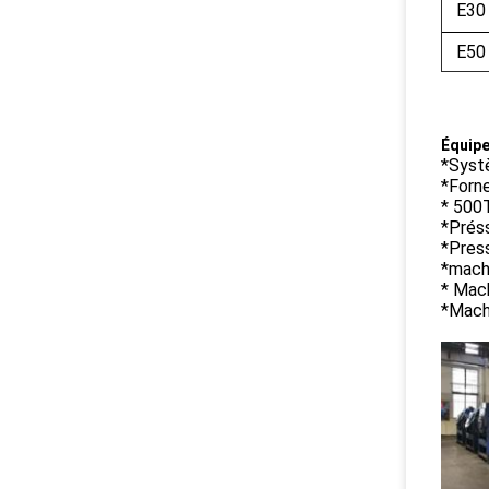
E30
E50
Équipe
*Syst
*Forne
* 500
*Prés
*Press
*mach
* Mac
*Machi