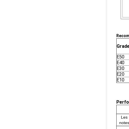
Recom
Grad
E50
E40
E30
E20
E10
Perfo
Les
note