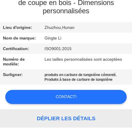
de coupe en bois - Dimensions
personnalisées
CONTRÔLE
DE
Lieu d'origine:
Zhuzhou,Hunan
QUALITÉ
Nom de marque:
Gingte Li
CONTACTEZ-
Certification:
ISO9001:2015
NOUS
Numéro de
Les tailles personnalisées sont acceptées
modèle:
Surligner:
,
produits en carbure de tungstène cémenté
NOUVELLES
Produits à base de carbure de tungstène
DEMANDEZ
CONTACT!
UNE
CITATION
DÉPLIER LES DÉTAILS