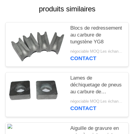
PLAN
produits similaires
DU
SITE
Blocs de redressement
au carbure de
POLITIQUE
tungstène YG8
DE
négociable MOQ:Les échantillons sont acceptés
CONTACT
CONFIDENTIALITÉ
Lames de
déchiquetage de pneus
au carbure de
tungstène avec une
négociable MOQ:Les échantillons sont acceptés
bonne résistance à
CONTACT
l'usure
Aiguille de gravure en