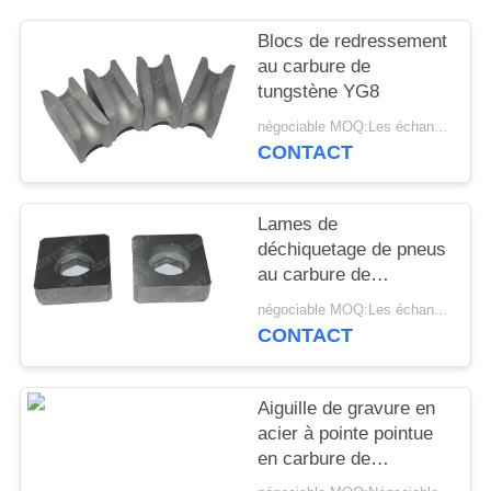
PLAN
DU
Blocs de redressement
au carbure de
SITE
tungstène YG8
négociable MOQ:Les échantillons sont acceptés
POLITIQUE
CONTACT
DE
CONFIDENTIALITÉ
Lames de
déchiquetage de pneus
au carbure de
tungstène avec une
négociable MOQ:Les échantillons sont acceptés
bonne résistance à
CONTACT
l'usure
Aiguille de gravure en
acier à pointe pointue
en carbure de
tungstène poli Yl10.2