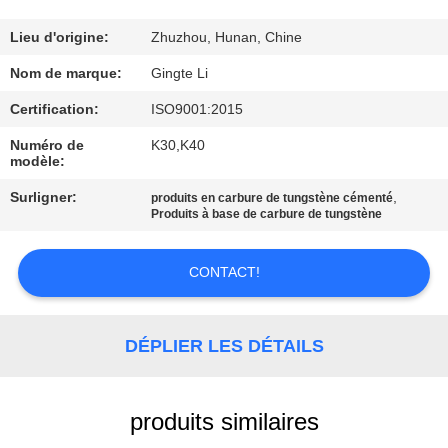
CONTRÔLE
Lieu d'origine:
Zhuzhou, Hunan, Chine
DE
Nom de marque:
Gingte Li
QUALITÉ
Certification:
ISO9001:2015
Numéro de
K30,K40
modèle:
CONTACTEZ-
NOUS
Surligner:
,
produits en carbure de tungstène cémenté
Produits à base de carbure de tungstène
NOUVELLES
CONTACT!
DEMANDEZ
DÉPLIER LES DÉTAILS
UNE
CITATION
produits similaires