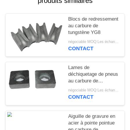
produits similaires
PLAN
DU
Blocs de redressement
SITE
au carbure de
tungstène YG8
POLITIQUE
négociable MOQ:Les échantillons sont acceptés
DE
CONTACT
CONFIDENTIALITÉ
Lames de
déchiquetage de pneus
au carbure de
tungstène avec une
négociable MOQ:Les échantillons sont acceptés
bonne résistance à
CONTACT
l'usure
Aiguille de gravure en
acier à pointe pointue
en carbure de