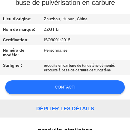
buse de pulvérisation en carbure
CONTRÔLE
Lieu d'origine:
Zhuzhou, Hunan, Chine
DE
QUALITÉ
Nom de marque:
ZZGT Li
Certification:
ISO9001:2015
CONTACTEZ-
Numéro de
Personnalisé
modèle:
NOUS
Surligner:
,
produits en carbure de tungstène cémenté
Produits à base de carbure de tungstène
NOUVELLES
CONTACT!
DEMANDEZ
UNE
DÉPLIER LES DÉTAILS
CITATION