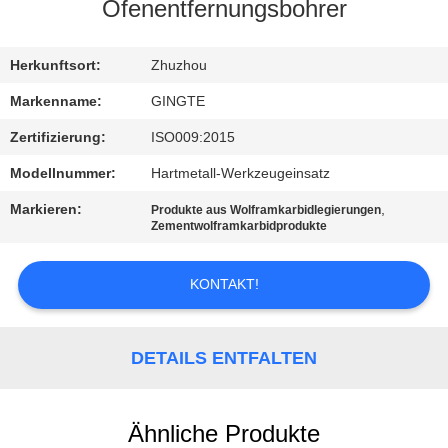
Ofenentfernungsbohrer
TRETEN
SIE
Herkunftsort:
Zhuzhou
MIT
Markenname:
GINGTE
UNS
Zertifizierung:
ISO009:2015
IN
Modellnummer:
Hartmetall-Werkzeugeinsatz
VERBINDUNG
Markieren:
,
Produkte aus Wolframkarbidlegierungen
Zementwolframkarbidprodukte
NACHRICHTEN
KONTAKT!
FORDERN
SIE EIN
DETAILS ENTFALTEN
ZITAT
Ähnliche Produkte