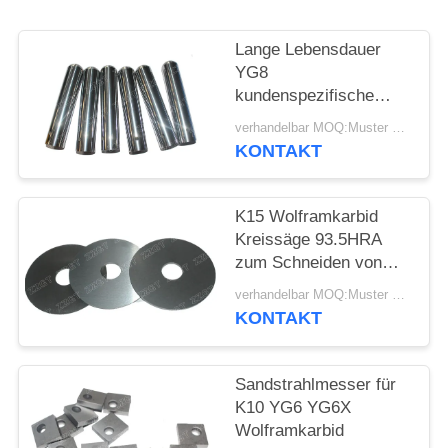
SITEMAP
Lange Lebensdauer
DATENSCHUTZRICHTLINIE
YG8
kundenspezifische
Wolframkarbid-
verhandelbar MOQ:Muster werden angenommen
Stiftschrauben
KONTAKT
K15 Wolframkarbid
Kreissäge 93.5HRA
zum Schneiden von
Holz
verhandelbar MOQ:Muster werden angenommen
KONTAKT
Sandstrahlmesser für
K10 YG6 YG6X
Wolframkarbid