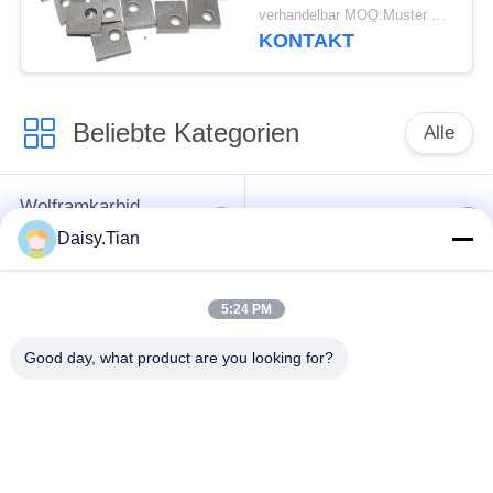
verhandelbar MOQ:Muster werden angenommen
KONTAKT
Beliebte Kategorien
Alle
Wolframkarbid
Hartmetall-Bolzen
sterben
Daisy.Tian
Bergbaustückchen
Schnittscheibe für
5:24 PM
des Hartmetalls
Wolframkarbid
Good day, what product are you looking for?
Einheit für die
Verarbeitung von
Wolframkarbid nach
Elektrofahrzeugen mit
Maßgabe
einer Leistung von
mehr als 50 kW