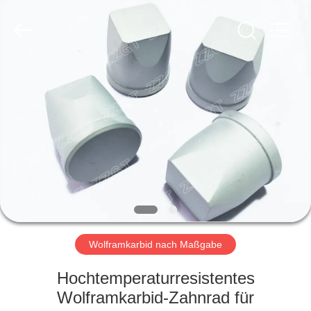
Gingte
Cemented
Carbide
Co.,LTD.
All
Rights
Reserved.
HAUS
PRODUKTE
ÜBER
UNS
FABRIK-
AUSFLUG
Wolframkarbid nach Maßgabe
Hochtemperaturresistentes
QUALITÄTSKONTROLLE
Wolframkarbid-Zahnrad für