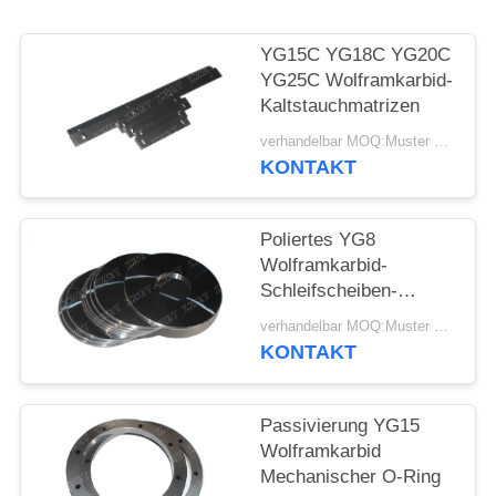
SITEMAP
YG15C YG18C YG20C
DATENSCHUTZRICHTLINIE
YG25C Wolframkarbid-
Kaltstauchmatrizen
verhandelbar MOQ:Muster werden angenommen
KONTAKT
Poliertes YG8
Wolframkarbid-
Schleifscheiben-
Fräswerkzeug
verhandelbar MOQ:Muster werden angenommen
KONTAKT
Passivierung YG15
Wolframkarbid
Mechanischer O-Ring