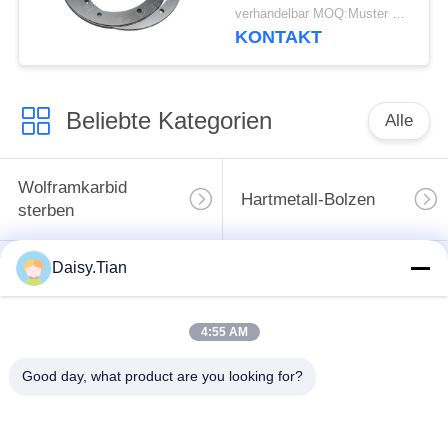
verhandelbar MOQ:Muster werden angenommen
KONTAKT
Beliebte Kategorien
Alle
Wolframkarbid
Hartmetall-Bolzen
sterben
Daisy.Tian
Bergbaustückchen
Schnittscheibe für
des Hartmetalls
Wolframkarbid
4:55 AM
Einheit für die
Verarbeitung von
Good day, what product are you looking for?
Wolframkarbid nach
Elektrofahrzeugen mit
Maßgabe
einer Leistung von
mehr als 50 kW