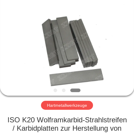
Gingte
Cemented
Carbide
Co.,LTD.
All
Rights
Reserved.
HAUS
PRODUKTE
ÜBER
UNS
FABRIK-
AUSFLUG
Hartmetallwerkzeuge
ISO K20 Wolframkarbid-Strahlstreifen
QUALITÄTSKONTROLLE
/ Karbidplatten zur Herstellung von