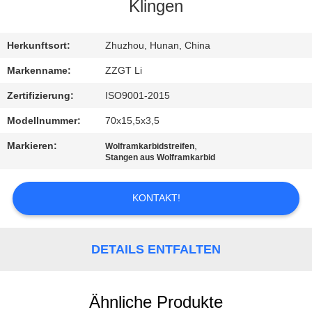
Klingen
TRETEN
SIE
Herkunftsort:
Zhuzhou, Hunan, China
MIT
Markenname:
ZZGT Li
UNS
Zertifizierung:
ISO9001-2015
IN
Modellnummer:
70x15,5x3,5
VERBINDUNG
Markieren:
,
Wolframkarbidstreifen
Stangen aus Wolframkarbid
NACHRICHTEN
KONTAKT!
FORDERN
SIE EIN
DETAILS ENTFALTEN
ZITAT
Ähnliche Produkte