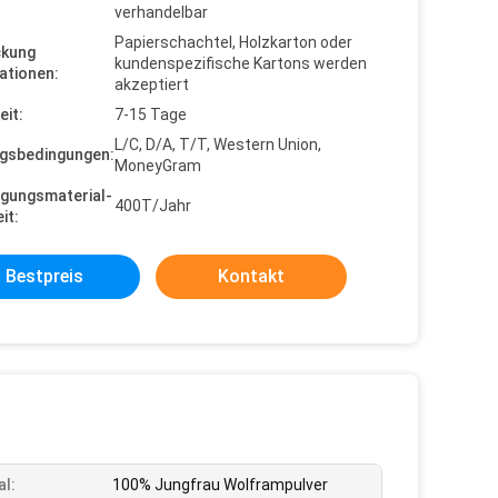
verhandelbar
Papierschachtel, Holzkarton oder
ckung
kundenspezifische Kartons werden
ationen:
akzeptiert
eit:
7-15 Tage
L/C, D/A, T/T, Western Union,
gsbedingungen:
MoneyGram
gungsmaterial-
400T/Jahr
it:
Bestpreis
Kontakt
al:
100% Jungfrau Wolframpulver