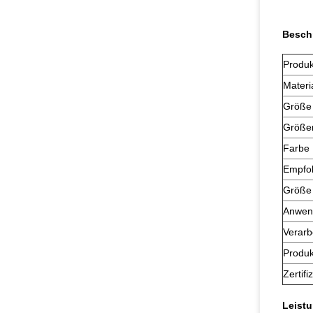
Besch
Produ
Materi
Größe
Größen
Farbe
Empfo
Größe
Anwen
Verarb
Produ
Zertifi
Leistu