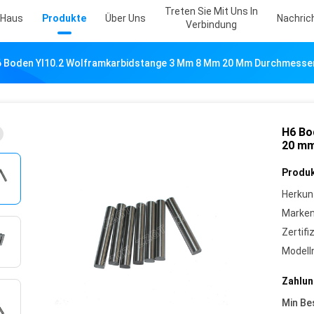
Treten Sie Mit Uns In
Haus
Produkte
Über Uns
Nachric
Verbindung
 Boden Yl10.2 Wolframkarbidstange 3 Mm 8 Mm 20 Mm Durchmesse
H6 Bo
20 mm
Produk
Herkun
Marke
Zertifi
Model
Zahlun
Min Be