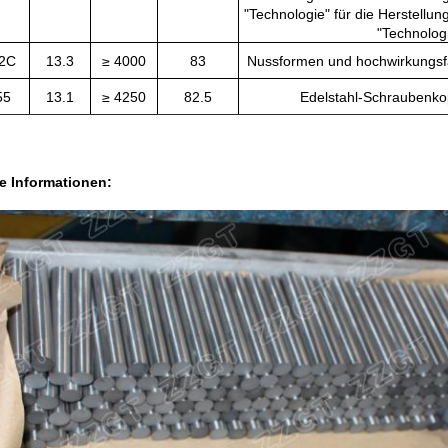
"Technologie" für die Herstellun
"Technologi
2C
13.3
≥ 4000
83
Nussformen und hochwirkungsf
55
13.1
≥ 4250
82.5
Edelstahl-Schraubenko
e Informationen: