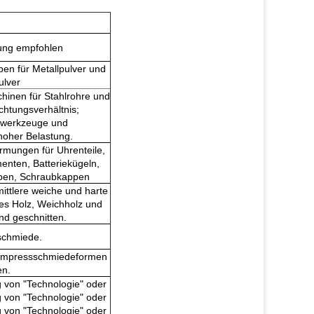
ung empfohlen
en für Metallpulver und
ulver
hinen für Stahlrohre und
chtungsverhältnis;
zwerkzeuge und
oher Belastung.
rmungen für Uhrenteile,
enten, Batteriekügeln,
uben, Schraubkappen
ittlere weiche und harte
nes Holz, Weichholz und
nd geschnitten.
sschmiede.
rmpressschmiedeformen
en.
g von "Technologie" oder
g von "Technologie" oder
g von "Technologie" oder