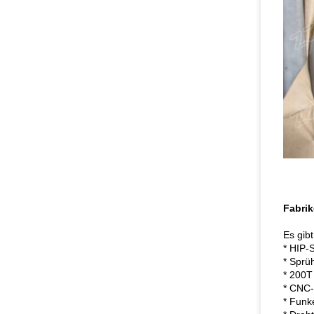
Fabrik
Es gib
* HIP-
* Sprü
* 200T
* CNC-
* Funk