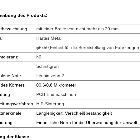
reibung des Produkts:
ktbezeichnung
mit einer Breite von nicht mehr als 20 mm
al
Hartes Metall
φ6x50,
Einheit für die Bereitstellung von Fahrzeuge
toleranz
h6
Schnittgrün
hlene Note
Ich bin zehn.2
 des Körners
00,6/0,8 Mikrometer
dung
PCB-Endmaschinen
eitungsverfahren
HIP-Sinterung
ktmerkmale
Langlebigkeit, Verschleißbeständigkeit
zierung
Einheitliche Norm für die Überwachung der Umwelt
ng der Klasse