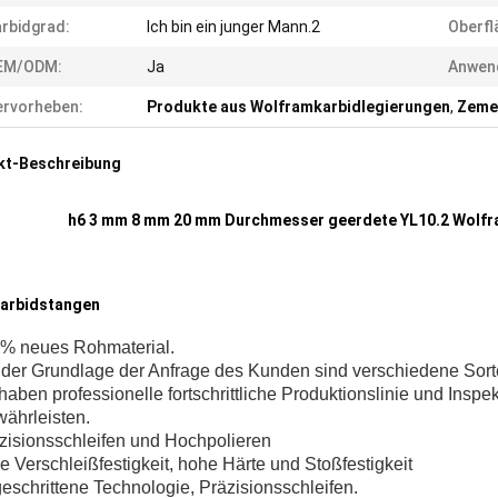
rbidgrad:
Ich bin ein junger Mann.2
Oberfl
EM/ODM:
Ja
Anwen
rvorheben:
Produkte aus Wolframkarbidlegierungen
,
Zeme
kt-Beschreibung
h6 3 mm 8 mm 20 mm Durchmesser geerdete YL10.2 Wolf
Karbidstangen
0% neues Rohmaterial.
f der Grundlage der Anfrage des Kunden sind verschiedene Sort
 haben professionelle fortschrittliche Produktionslinie und Insp
währleisten.
äzisionsschleifen und Hochpolieren
e Verschleißfestigkeit, hohe Härte und Stoßfestigkeit
eschrittene Technologie, Präzisionsschleifen.