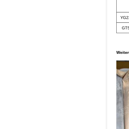
YG2
GT
Weiter