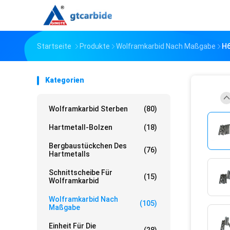
Startseite
Produkte
Wolframkarbid Nach Maßgabe
H6
Kategorien
Wolframkarbid Sterben
(80)
Hartmetall-Bolzen
(18)
Bergbaustückchen Des
(76)
Hartmetalls
Schnittscheibe Für
(15)
Wolframkarbid
Wolframkarbid Nach
(105)
Maßgabe
Einheit Für Die