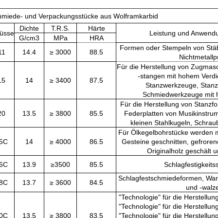
hmiede- und Verpackungsstücke aus Wolframkarbid
Dichte
T.R.S.
Härte
lüsse
Leistung und Anwend
G/cm3
MPa
HRA
Formen oder Stempeln von Stäb
11
14.4
≥ 3000
88.5
Nichtmetallp
Für die Herstellung von Zugmasc
-stangen mit hohem Verdi
15
14
≥ 3400
87.5
Stanzwerkzeuge, Stan
Schmiedwerkzeuge mit h
Für die Herstellung von Stanzfo
20
13.5
≥ 3800
85.5
Federplatten von Musikinstrum
kleinen Stahlkugeln, Schra
Für Ölkegelbohrstücke werden m
5C
14
≥ 4000
86.5
Gesteine geschnitten, gefrore
Originalholz geschält u
6C
13.9
≥3500
85.5
Schlagfestigkeit
Schlagfestschmiedeformen, Wa
8C
13.7
≥ 3600
84.5
und -walz
"Technologie" für die Herstellun
"Technologie" für die Herstellun
0C
13.5
≥ 3800
83.5
"Technologie" für die Herstellun