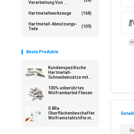
(28)
Verarbeitung Von ...
Hartmetallwerkzeuge
(168)
Hartmetall-Abnutzungs-
(109)
Teile
Beste Produkte
Kundenspezifische
Hartmetall-
Schneideinsätze mit
hervorragender
thermischer
100% unberührtes
Ermüdungsbeständigkeit
Wolframkarbid Fliesen
0.8Ra
Oberflächenbeschaffenheit
Detail
Wolframstahlstifte mit
30°-Scharfkante zum
Beschreiben von Glas
Di