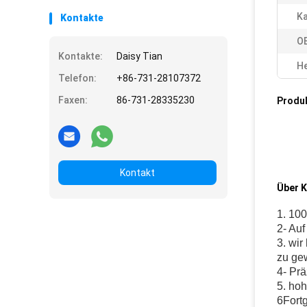
Ka
Kontakte
O
Kontakte:
Daisy Tian
He
Telefon:
+86-731-28107372
Faxen:
86-731-28335230
Produ
Kontakt
Über 
1. 10
2- Au
3. wir
zu ge
4- Pr
5. hoh
6Fortg