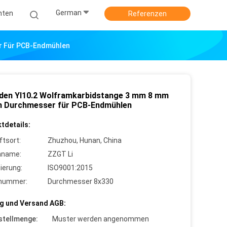
German
hten
Referenzen
r Für PCB-Endmühlen
den Yl10.2 Wolframkarbidstange 3 mm 8 mm
 Durchmesser für PCB-Endmühlen
tdetails:
ftsort:
Zhuzhou, Hunan, China
nname:
ZZGT Li
zierung:
ISO9001:2015
lnummer:
Durchmesser 8x330
g und Versand AGB:
stellmenge:
Muster werden angenommen