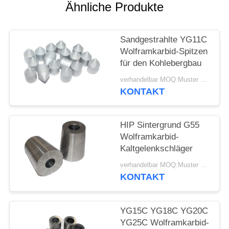
SITEMAP
Ähnliche Produkte
DATENSCHUTZRICHTLINIE
Sandgestrahlte YG11C
Wolframkarbid-Spitzen
für den Kohlebergbau
verhandelbar MOQ:Muster werden angenommen
KONTAKT
HIP Sintergrund G55
Wolframkarbid-
Kaltgelenkschläger
verhandelbar MOQ:Muster werden angenommen
KONTAKT
YG15C YG18C YG20C
YG25C Wolframkarbid-