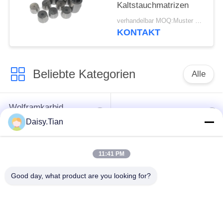
Kaltstauchmatrizen
verhandelbar MOQ:Muster werden angenommen
KONTAKT
Beliebte Kategorien
Alle
Wolframkarbid
Hartmetall-Bolzen
sterben
Daisy.Tian
Bergbaustückchen
Schnittscheibe für
11:41 PM
des Hartmetalls
Wolframkarbid
Good day, what product are you looking for?
Einheit für die
Verarbeitung von
Wolframkarbid nach
Elektrofahrzeugen mit
Maßgabe