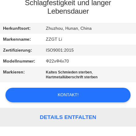
Schlagfestigkeit und langer
TRETEN
Lebensdauer
SIE
Herkunftsort:
Zhuzhou, Hunan, China
MIT
UNS
Markenname:
ZZGT Li
IN
Zertifizierung:
ISO9001:2015
VERBINDUNG
Modellnummer:
Φ22xΦ4x70
Markieren:
,
Kaltes Schmieden sterben
Hartmetallüberschrift sterben
NACHRICHTEN
KONTAKT!
FORDERN
SIE EIN
DETAILS ENTFALTEN
ZITAT