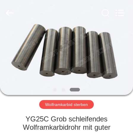
Gingte
Cemented
Carbide
Co.,LTD.
All
Rights
Reserved.
HAUS
PRODUKTE
ÜBER
UNS
FABRIK-
AUSFLUG
Wolframkarbid sterben
YG25C Grob schleifendes
QUALITÄTSKONTROLLE
Wolframkarbidrohr mit guter