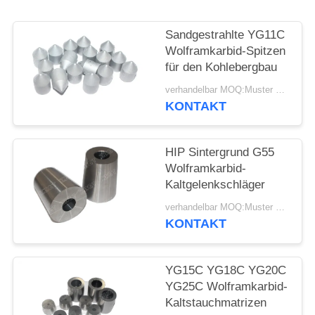
SITEMAP
Sandgestrahlte YG11C
DATENSCHUTZRICHTLINIE
Wolframkarbid-Spitzen
für den Kohlebergbau
verhandelbar MOQ:Muster werden angenommen
KONTAKT
HIP Sintergrund G55
Wolframkarbid-
Kaltgelenkschläger
verhandelbar MOQ:Muster werden angenommen
KONTAKT
YG15C YG18C YG20C
YG25C Wolframkarbid-
Kaltstauchmatrizen