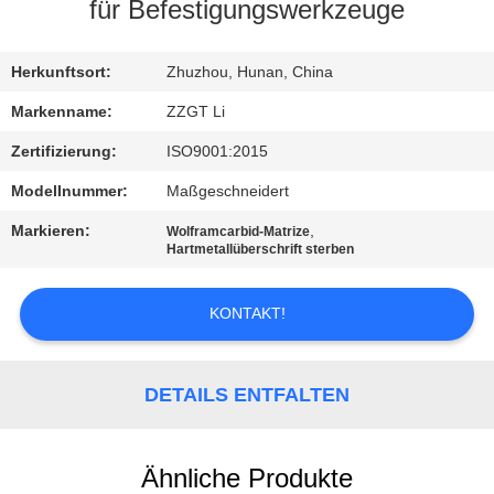
für Befestigungswerkzeuge
TRETEN
SIE
Herkunftsort:
Zhuzhou, Hunan, China
MIT
Markenname:
ZZGT Li
UNS
Zertifizierung:
ISO9001:2015
IN
Modellnummer:
Maßgeschneidert
VERBINDUNG
Markieren:
,
Wolframcarbid-Matrize
Hartmetallüberschrift sterben
NACHRICHTEN
KONTAKT!
FORDERN
SIE EIN
DETAILS ENTFALTEN
ZITAT
Ähnliche Produkte