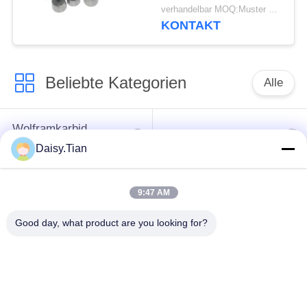
verhandelbar MOQ:Muster werden angenommen
KONTAKT
Beliebte Kategorien
Alle
Wolframkarbid
Hartmetall-Bolzen
sterben
Daisy.Tian
Bergbaustückchen
Schnittscheibe für
9:47 AM
des Hartmetalls
Wolframkarbid
Good day, what product are you looking for?
Einheit für die
Verarbeitung von
Wolframkarbid nach
Elektrofahrzeugen mit
Maßgabe
einer Leistung von
mehr als 50 kW