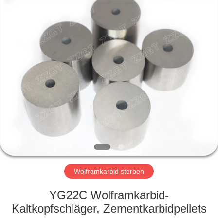
Gingte
Cemented
Carbide
Co.,LTD.
All
Rights
Reserved.
HAUS
PRODUKTE
ÜBER
UNS
FABRIK-
AUSFLUG
Wolframkarbid sterben
YG22C Wolframkarbid-
QUALITÄTSKONTROLLE
Kaltkopfschläger, Zementkarbidpellets