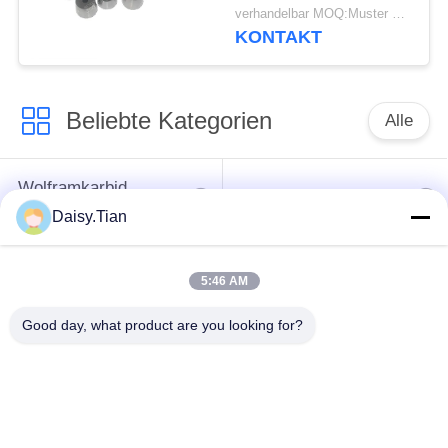
verhandelbar MOQ:Muster werden angenommen
KONTAKT
Beliebte Kategorien
Alle
Wolframkarbid
Hartmetall-Bolzen
sterben
Daisy.Tian
Bergbaustückchen
Schnittscheibe für
5:46 AM
des Hartmetalls
Wolframkarbid
Good day, what product are you looking for?
Einheit für die
Verarbeitung von
Wolframkarbid nach
Elektrofahrzeugen mit
Maßgabe
einer Leistung von
mehr als 50 kW