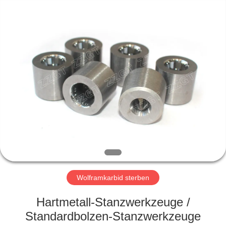
Gingte
Cemented
Carbide
Co.,LTD.
All
Rights
Reserved.
HAUS
PRODUKTE
ÜBER
UNS
FABRIK-
AUSFLUG
Wolframkarbid sterben
Hartmetall-Stanzwerkzeuge /
QUALITÄTSKONTROLLE
Standardbolzen-Stanzwerkzeuge