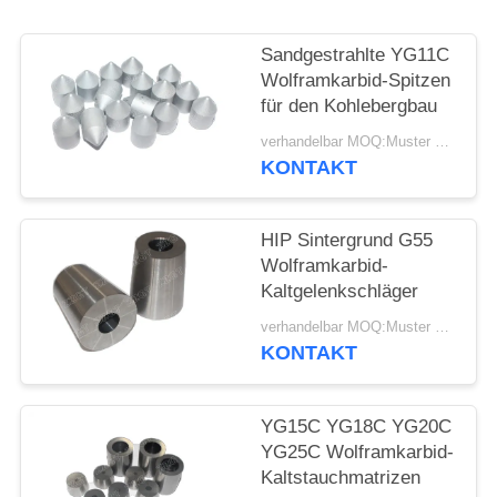
SITEMAP
Sandgestrahlte YG11C
DATENSCHUTZRICHTLINIE
Wolframkarbid-Spitzen
für den Kohlebergbau
verhandelbar MOQ:Muster werden angenommen
KONTAKT
HIP Sintergrund G55
Wolframkarbid-
Kaltgelenkschläger
verhandelbar MOQ:Muster werden angenommen
KONTAKT
YG15C YG18C YG20C
YG25C Wolframkarbid-
Kaltstauchmatrizen