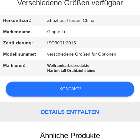
Verschiedene Größen verfügbar
TRETEN
SIE
Herkunftsort:
Zhuzhou, Hunan, China
MIT
Markenname:
Gingte Li
UNS
Zertifizierung:
ISO9001:2015
IN
Modellnummer:
verschiedene Größen für Optionen
VERBINDUNG
Markieren:
,
Wolframkarbidprodukte
Hartmetall-Drahtziehsteine
NACHRICHTEN
KONTAKT!
FORDERN
SIE EIN
DETAILS ENTFALTEN
ZITAT
Ähnliche Produkte