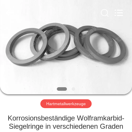
Gingte
Cemented
Carbide
Co.,LTD.
All
Rights
Reserved.
HAUS
PRODUKTE
ÜBER
UNS
FABRIK-
AUSFLUG
Hartmetallwerkzeuge
Korrosionsbeständige Wolframkarbid-
QUALITÄTSKONTROLLE
Siegelringe in verschiedenen Graden