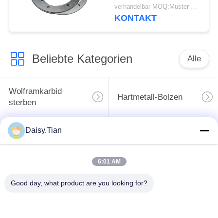
verhandelbar MOQ:Muster werden angenommen
KONTAKT
Beliebte Kategorien
Alle
Wolframkarbid
Hartmetall-Bolzen
sterben
Daisy.Tian
Bergbaustückchen
Schnittscheibe für
des Hartmetalls
Wolframkarbid
6:01 AM
Einheit für die
Verarbeitung von
Good day, what product are you looking for?
Wolframkarbid nach
Elektrofahrzeugen mit
Maßgabe
einer Leistung von
mehr als 50 kW