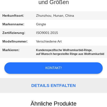
und Größen
TRETEN
SIE
Herkunftsort:
Zhunzhou, Hunan, China
MIT
Markenname:
Gingte
UNS
Zertifizierung:
ISO9001:2015
IN
Modellnummer:
Verschiedene Art
VERBINDUNG
Markieren:
,
Kundenspezifische Wolframkarbid-Ringe
auf Wunsch hergestellte Ringe aus Wolframkarbid
NACHRICHTEN
KONTAKT!
FORDERN
SIE EIN
DETAILS ENTFALTEN
ZITAT
Ähnliche Produkte