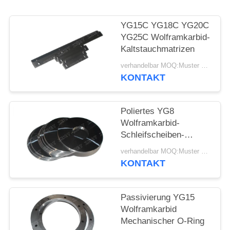
SITEMAP
YG15C YG18C YG20C
DATENSCHUTZRICHTLINIE
YG25C Wolframkarbid-
Kaltstauchmatrizen
verhandelbar MOQ:Muster werden angenommen
KONTAKT
Poliertes YG8
Wolframkarbid-
Schleifscheiben-
Fräswerkzeug
verhandelbar MOQ:Muster werden angenommen
KONTAKT
Passivierung YG15
Wolframkarbid
Mechanischer O-Ring