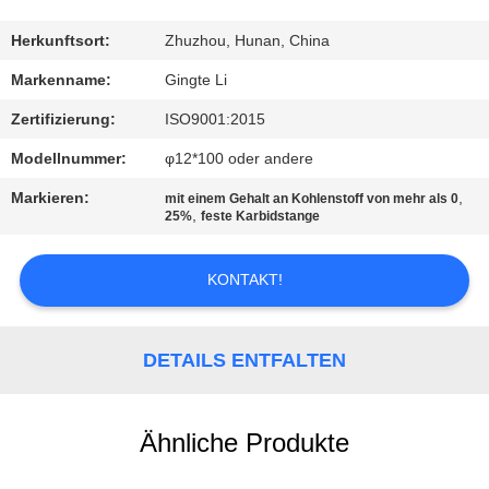
TRETEN
Herkunftsort:
Zhuzhou, Hunan, China
SIE
Markenname:
Gingte Li
MIT
Zertifizierung:
ISO9001:2015
UNS
Modellnummer:
φ12*100 oder andere
IN
Markieren:
,
mit einem Gehalt an Kohlenstoff von mehr als 0
VERBINDUNG
,
25%
feste Karbidstange
KONTAKT!
NACHRICHTEN
FORDERN
DETAILS ENTFALTEN
SIE EIN
ZITAT
Ähnliche Produkte