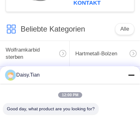
KONTAKT
Beliebte Kategorien
Alle
Wolframkarbid
Hartmetall-Bolzen
sterben
Daisy.Tian
Bergbaustückchen
Schnittscheibe für
des Hartmetalls
Wolframkarbid
12:00 PM
Einheit für die
Verarbeitung von
Good day, what product are you looking for?
Wolframkarbid nach
Elektrofahrzeugen mit
Maßgabe
einer Leistung von
mehr als 50 kW