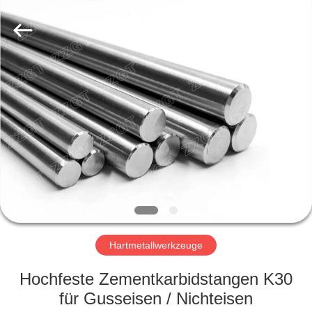
Gingte
Cemented
Carbide
Co.,LTD.
All
Rights
Reserved.
HAUS
PRODUKTE
ÜBER
UNS
FABRIK-
AUSFLUG
Hartmetallwerkzeuge
Hochfeste Zementkarbidstangen K30
QUALITÄTSKONTROLLE
für Gusseisen / Nichteisen