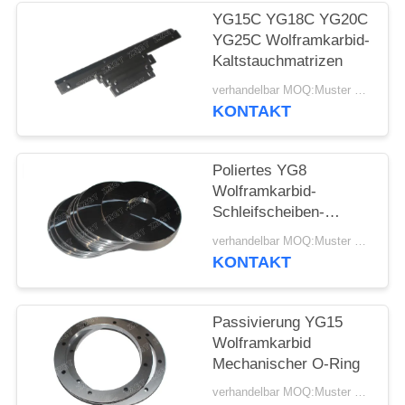
SITEMAP
YG15C YG18C YG20C
YG25C Wolframkarbid-
DATENSCHUTZRICHTLINIE
Kaltstauchmatrizen
verhandelbar MOQ:Muster werden angenommen
KONTAKT
Poliertes YG8
Wolframkarbid-
Schleifscheiben-
Fräswerkzeug
verhandelbar MOQ:Muster werden angenommen
KONTAKT
Passivierung YG15
Wolframkarbid
Mechanischer O-Ring
verhandelbar MOQ:Muster werden angenommen